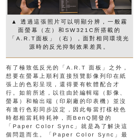
▲ 透過這張照片可以明顯分辨，一般霧
面螢幕（左）和SW321C所搭載的
「A.R.T面板」（右），面對相同環境光
源時的反光抑制效果差異。
有了極致低反光的「A.R.T 面板」之外，
想要在螢幕上順利直接預覽影像列印在紙
張上的色彩呈現，還得要有軟體配合才
行。如前所述，以往由於編輯端（影像、
螢幕）和輸出端（印刷廠的印表機）並沒
有進行色彩同步設定，因此每當打樣校色
時都相當耗時耗神，而BenQ開發的
「Paper Color Sync」就是為了解決這
個問題而生。「Paper Color Sync」最