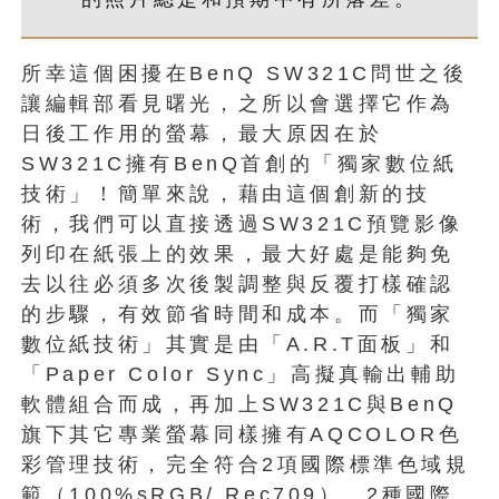
所幸這個困擾在BenQ SW321C問世之後
讓編輯部看見曙光，之所以會選擇它作為
日後工作用的螢幕，最大原因在於
SW321C擁有BenQ首創的「獨家數位紙
技術」！簡單來說，藉由這個創新的技
術，我們可以直接透過SW321C預覽影像
列印在紙張上的效果，最大好處是能夠免
去以往必須多次後製調整與反覆打樣確認
的步驟，有效節省時間和成本。而「獨家
數位紙技術」其實是由「A.R.T面板」和
「Paper Color Sync」高擬真輸出輔助
軟體組合而成，再加上SW321C與BenQ
旗下其它專業螢幕同樣擁有AQCOLOR色
彩管理技術，完全符合2項國際標準色域規
範（100%sRGB/ Rec709）、2種國際