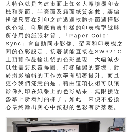
大特色就是內建市面上知名大廠噴墨印表
機和亮面、半亮面及霧面紙質參數，讓編
輯部只要在列印之前透過軟體介面選擇影
像色域、印刷廠負責打樣的印表機型號與
所使用的紙張材質，「Paper Color
Sync」會自動同步影像、螢幕和印表機之
間的色彩設定，接著就能直接在SW321C
上預覽作品輸出後的色彩呈現，大幅減少
以往需要反覆修圖、打樣確認的窘境，對
於攝影編輯的工作效率有顯著提升。而且
更令我們滿意的是，藉由這項技術可以讓
影像列印在紙張上的色彩結果，無限接近
螢幕上所看到的樣子，如此一來便不必擔
心最終輸出與心中預想的色彩有所落差。