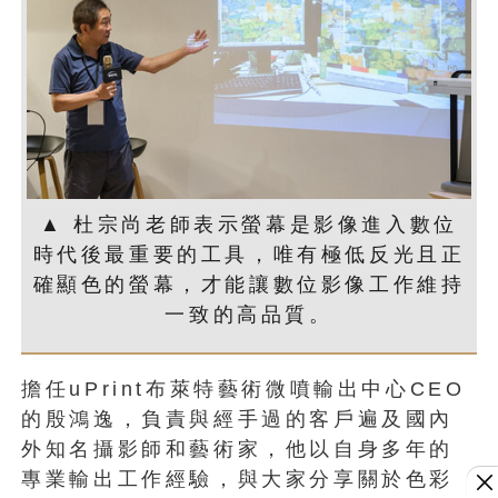
▲ 杜宗尚老師表示螢幕是影像進入數位
時代後最重要的工具，唯有極低反光且正
確顯色的螢幕，才能讓數位影像工作維持
一致的高品質。
擔任uPrint布萊特藝術微噴輸出中心CEO
的殷鴻逸，負責與經手過的客戶遍及國內
外知名攝影師和藝術家，他以自身多年的
專業輸出工作經驗，與大家分享關於色彩