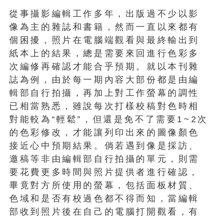
從事攝影編輯工作多年，出版過不少以影
像為主的雜誌和書籍，然而一直以來都有
個困擾，照片在電腦端觀看與最終輸出到
紙本上的結果，總是需要來回進行色彩多
次編修再確認才能合乎預期。就以本刊雜
誌為例，由於每一期內容大部份都是由編
輯部自行拍攝，再加上對工作螢幕的調性
已相當熟悉，雖說每次打樣校稿對色時相
對能較為“輕鬆”，但還是免不了需要1~2次
的色彩修改，才能讓列印出來的圖像顏色
接近心中預期結果。倘若遇到像是採訪、
邀稿等非由編輯部自行拍攝的單元，則需
要花費更多時間與照片提供者進行確認，
畢竟對方所使用的螢幕，包括面板材質、
色域和是否有校過色都不得而知，當編輯
部收到照片後在自己的電腦打開觀看，有