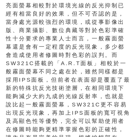
亮面螢幕相較對於環境光線的反光抑制已
經有相當良好的效果，但不可否認的是，
當身處光源較強烈的環境，或從事影像出
版、商業攝影、數位典藏等對於色彩準確
性十分要求的專業人士而言，一般霧面螢
幕還是會有一定程度的反光現象，多少都
會造成使用者修圖時對色彩的誤判。而
SW321C搭載的「A.R.T面板」相較於一
般霧面螢幕不同之處在於，雖然同樣都是
採用IPS面板，但前者在表面卻是覆蓋了最
新的特殊抗反光技術塗層，在相同環境下
能夠減少大約九成的光線反射率，也就是
說比起一般霧面螢幕，SW321C更不容易
出現反光現象，再加上IPS面板的寬可視角
及高顯色性等優勢，完全可以幫助使用者
在修圖時能夠更精準掌握色彩的正確性，