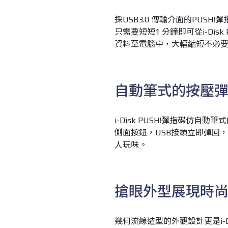
採USB3.0 傳輸介面的PUSH
只需要短短1 分鐘即可從i-Disk
資料至電腦中，大幅縮短不必
自動筆式的按壓
i-Disk PUSH!彈指碟仿
側面按鈕，USB接頭立即彈回
人玩味。
搶眼外型展現時
幾何流線造型的外觀設計更是i-D