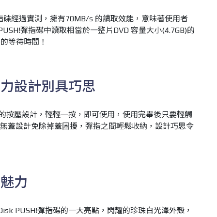
!彈指碟經過實測，擁有70MB/s 的讀取效能，意味著使用者
 PUSH!彈指碟中讀取相當於一整片DVD 容量大小(4.7GB)的
要的等待時間！
彈力設計別具巧思
自動筆式的按壓設計，輕輕一按，即可使用，使用完畢後只要輕觸
，無蓋設計免除掉蓋困擾，彈指之間輕鬆收納，設計巧思令
尚魅力
isk PUSH!彈指碟的一大亮點，閃耀的珍珠白光澤外殼，