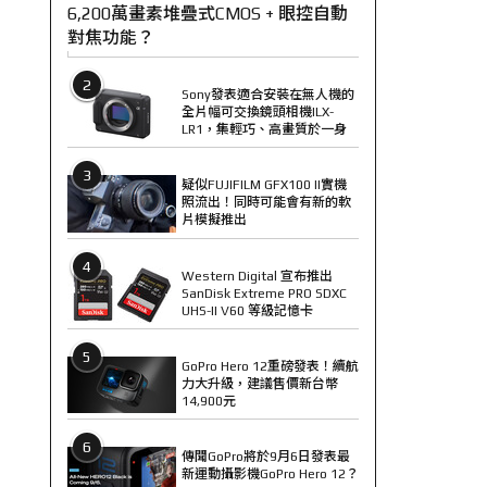
6,200萬畫素堆疊式CMOS + 眼控自動
對焦功能？
2
Sony發表適合安裝在無人機的
全片幅可交換鏡頭相機ILX-
LR1，集輕巧、高畫質於一身
3
疑似FUJIFILM GFX100 II實機
照流出！同時可能會有新的軟
片模擬推出
4
Western Digital 宣布推出
SanDisk Extreme PRO SDXC
UHS-II V60 等級記憶卡
5
GoPro Hero 12重磅發表！續航
力大升級，建議售價新台幣
14,900元
6
傳聞GoPro將於9月6日發表最
新運動攝影機GoPro Hero 12？