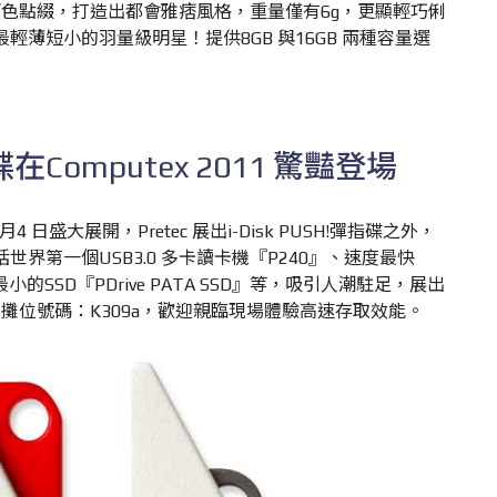
色點綴，打造出都會雅痞風格，重量僅有6g，更顯輕巧俐
中最輕薄短小的羽量級明星！提供8GB 與16GB 兩種容量選
指碟在Computex 2011 驚豔登場
~6 月4 日盛大展開，Pretec 展出i-Disk PUSH!彈指碟之外，
括世界第一個USB3.0 多卡讀卡機『P240』、速度最快
體積最小的SSD『PDrive PATA SSD』等，吸引人潮駐足，展出
攤位號碼：K309a，歡迎親臨現場體驗高速存取效能。