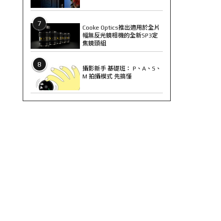
7
Cooke Optics推出適用於全片
幅無反光鏡相機的全新SP3定
焦鏡頭組
8
攝影新手 基礎班： P、A、S、
M 拍攝模式 先搞懂