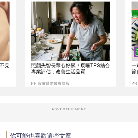
不見
照顧失智長輩心好累？宸曜TPS結合
一
專業評估，改善生活品質
節
PR 宸曜國際醫療體系
PR
ADVERTISEMENT
你可能也喜歡這些文章