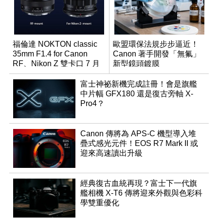
福倫達 NOKTON classic
歐盟環保法規步步逼近！
35mm F1.4 for Canon
Canon 著手開發「無氟」
RF、Nikon Z 雙卡口 7 月
新型鏡頭鍍膜
同步登台
富士神祕新機完成註冊！會是旗艦
中片幅 GFX180 還是復古旁軸 X-
Pro4？
Canon 傳將為 APS-C 機型導入堆
疊式感光元件！EOS R7 Mark II 或
迎來高速讀出升級
經典復古血統再現？富士下一代旗
艦相機 X-T6 傳將迎來外觀與色彩科
學雙重優化