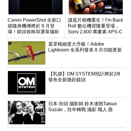
Canon PowerShot 全新口
讓底片相機重生！I’m Back
袋隨身機傳將於 9 月登
Roll 數位機背隆重登場，
場！鏡頭規格與運算攝影
Sony 2,600 萬畫素 APS-C
升級成為焦點
CMOS
遮罩精細度大升級！Adobe
Lightroom 全系列發表 8 月功能更新
【乳摸】OM SYSTEM預計將於2/8
發布全新微距鏡頭
日本 街頭 攝影師 鈴木達朗Tatsuo
Suzuki，壯年轉戰 攝影 職人 路