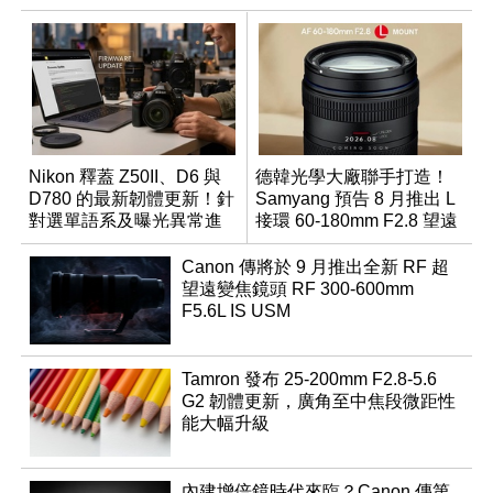
Nikon 釋蓋 Z50II、D6 與
德韓光學大廠聯手打造！
D780 的最新韌體更新！針
Samyang 預告 8 月推出 L
對選單語系及曝光異常進
接環 60-180mm F2.8 望遠
行修復
變焦鏡
Canon 傳將於 9 月推出全新 RF 超
望遠變焦鏡頭 RF 300-600mm
F5.6L IS USM
Tamron 發布 25-200mm F2.8-5.6
G2 韌體更新，廣角至中焦段微距性
能大幅升級
內建增倍鏡時代來臨？Canon 傳第