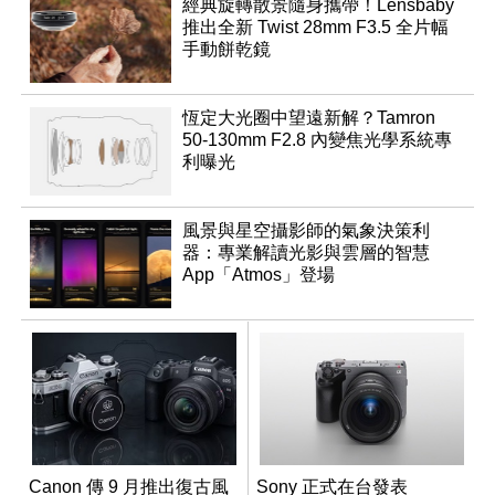
經典旋轉散景隨身攜帶！Lensbaby
推出全新 Twist 28mm F3.5 全片幅
手動餅乾鏡
恆定大光圈中望遠新解？Tamron
50-130mm F2.8 內變焦光學系統專
利曝光
風景與星空攝影師的氣象決策利
器：專業解讀光影與雲層的智慧
App「Atmos」登場
Canon 傳 9 月推出復古風
Sony 正式在台發表