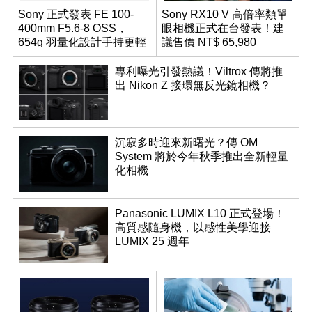
Sony 正式發表 FE 100-
Sony RX10 V 高倍率類單
400mm F5.6-8 OSS，
眼相機正式在台發表！建
654g 羽量化設計手持更輕
議售價 NT$ 65,980
鬆
專利曝光引發熱議！Viltrox 傳將推
出 Nikon Z 接環無反光鏡相機？
沉寂多時迎來新曙光？傳 OM
System 將於今年秋季推出全新輕量
化相機
Panasonic LUMIX L10 正式登場！
高質感隨身機，以感性美學迎接
LUMIX 25 週年