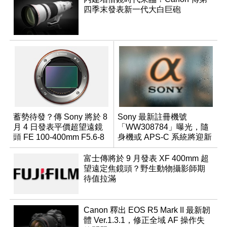
四季末發表新一代大白巨砲
蓄勢待發？傳 Sony 將於 8
Sony 最新註冊機號
月 4 日發表平價超望遠鏡
「WW308784」曝光，隨
頭 FE 100-400mm F5.6-8
身機或 APS-C 系統將迎新
成員？
富士傳將於 9 月發表 XF 400mm 超
望遠定焦鏡頭？野生動物攝影師期
待值拉滿
Canon 釋出 EOS R5 Mark II 最新韌
體 Ver.1.3.1，修正全域 AF 操作失