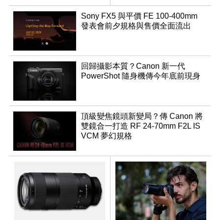
鏡
Sony FX5 與平價 FE 100-400mm
發表會前夕規格與售價全面流出
回歸攝影本質？Canon 新一代
PowerShot 隨身機傳今年底前現身
頂級變焦鏡頭新變局？傳 Canon 將
雙鏡合一打造 RF 24-70mm F2L IS
VCM 夢幻規格