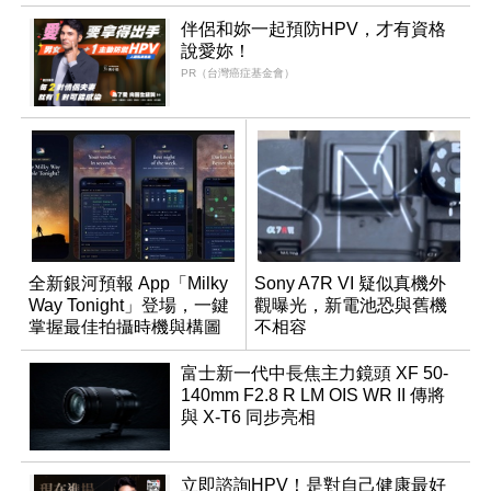
伴侶和妳一起預防HPV，才有資格
說愛妳！
PR（台灣癌症基金會）
全新銀河預報 App「Milky
Sony A7R VI 疑似真機外
Way Tonight」登場，一鍵
觀曝光，新電池恐與舊機
掌握最佳拍攝時機與構圖
不相容
富士新一代中長焦主力鏡頭 XF 50-
140mm F2.8 R LM OIS WR II 傳將
與 X-T6 同步亮相
立即諮詢HPV！是對自己健康最好