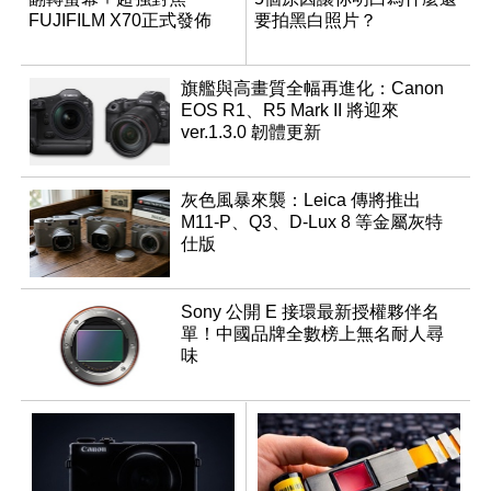
FUJIFILM X70正式發佈
要拍黑白照片？
旗艦與高畫質全幅再進化：Canon
EOS R1、R5 Mark II 將迎來
ver.1.3.0 韌體更新
灰色風暴來襲：Leica 傳將推出
M11-P、Q3、D-Lux 8 等金屬灰特
仕版
Sony 公開 E 接環最新授權夥伴名
單！中國品牌全數榜上無名耐人尋
味