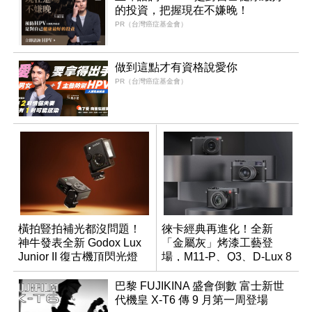
的投資，把握現在不嫌晚！
PR（台灣癌症基金會）
做到這點才有資格說愛你
PR（台灣癌症基金會）
橫拍豎拍補光都沒問題！
徠卡經典再進化！全新
神牛發表全新 Godox Lux
「金屬灰」烤漆工藝登
Junior II 復古機頂閃光燈
場，M11-P、Q3、D-Lux 8
領銜換裝
巴黎 FUJIKINA 盛會倒數 富士新世
代機皇 X-T6 傳 9 月第一周登場