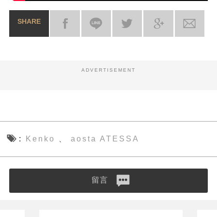
SHARE
ADVERTISEMENT
Kenko
aosta ATESSA
、
留言