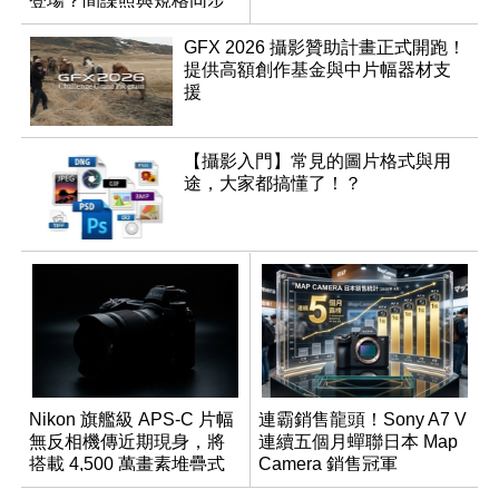
登場？間諜照與規格同步
流出
GFX 2026 攝影贊助計畫正式開跑！
提供高額創作基金與中片幅器材支
援
【攝影入門】常見的圖片格式與用
途，大家都搞懂了！？
Nikon 旗艦級 APS-C 片幅
連霸銷售龍頭！Sony A7 V
無反相機傳近期現身，將
連續五個月蟬聯日本 Map
搭載 4,500 萬畫素堆疊式
Camera 銷售冠軍
感光元件？