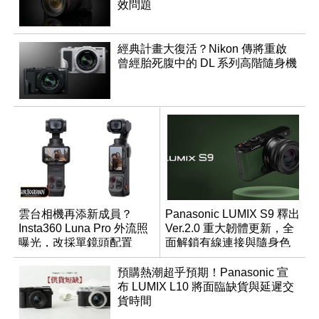
效問題
經典計畫大復活？Nikon 傳將重啟
曾經胎死腹中的 DL 系列高階隨身機
雲台相機再添新成員？
Panasonic LUMIX S9 釋出
Insta360 Luna Pro 外流照
Ver.2.0 重大韌體更新，全
曝光，改採單鏡頭配置
面解鎖有線連接與隨身色
調編輯
預購熱潮超乎預期！Panasonic 宣
布 LUMIX L10 將面臨缺貨與延遲交
貨時間