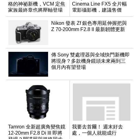
格的神祕新機，VCM 定焦
Cinema Line FX5 全片幅
家族最終章也將壓軸登場
電影攝影機，建議售價
NT$144,980
Nikon 發表 Zf 銀色專用延伸握把與
Z 70-200mm F2.8 II 最新韌體更新
傳 Sony 雙處理器與全域快門新機即
將現身？多款機身鏡頭未來兩到三
個月內有望登場
Tamron 全新超廣角變焦鏡
我要去首爾！ 週末好去
12-20mm F2.8 Di III 即將
處，一個人就能成行