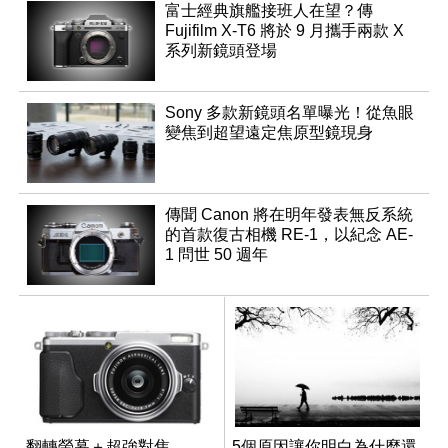
富士經典旗艦接班人在望？傳
Fujifilm X-T6 將於 9 月攜手兩款 X
系列新鏡頭登場
Sony 多款新鏡頭名單曝光！從魚眼
變焦到超望遠定焦原型鏡現身
傳聞 Canon 將在明年發表無反系統
的首款復古相機 RE-1，以紀念 AE-
1 問世 50 週年
翻轉螢幕＋超強對焦
5個原因讓你明白為什麼還