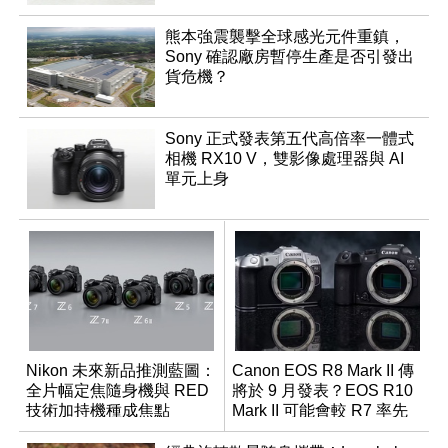
熊本強震襲擊全球感光元件重鎮，
Sony 確認廠房暫停生產是否引發出
貨危機？
Sony 正式發表第五代高倍率一體式
相機 RX10 V，雙影像處理器與 AI
單元上身
Nikon 未來新品推測藍圖：
Canon EOS R8 Mark II 傳
全片幅定焦隨身機與 RED
將於 9 月發表？EOS R10
技術加持機種成焦點
Mark II 可能會較 R7 率先
推出