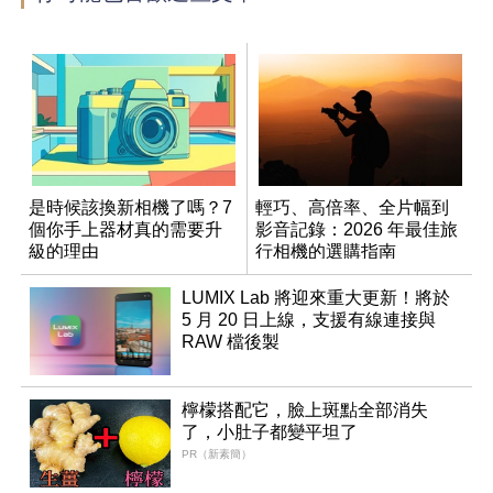
是時候該換新相機了嗎？7
輕巧、高倍率、全片幅到
個你手上器材真的需要升
影音記錄：2026 年最佳旅
級的理由
行相機的選購指南
LUMIX Lab 將迎來重大更新！將於
5 月 20 日上線，支援有線連接與
RAW 檔後製
檸檬搭配它，臉上斑點全部消失
了，小肚子都變平坦了
PR（新素簡）