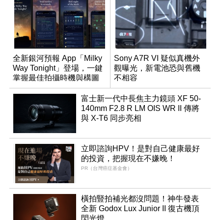
全新銀河預報 App「Milky
Sony A7R VI 疑似真機外
Way Tonight」登場，一鍵
觀曝光，新電池恐與舊機
掌握最佳拍攝時機與構圖
不相容
富士新一代中長焦主力鏡頭 XF 50-
140mm F2.8 R LM OIS WR II 傳將
與 X-T6 同步亮相
立即諮詢HPV！是對自己健康最好
的投資，把握現在不嫌晚！
PR（台灣癌症基金會）
橫拍豎拍補光都沒問題！神牛發表
全新 Godox Lux Junior II 復古機頂
閃光燈