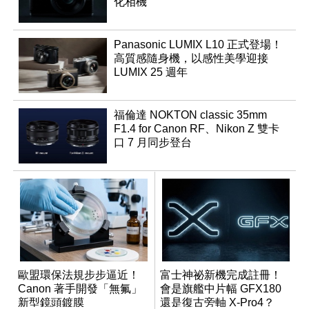
化相機
Panasonic LUMIX L10 正式登場！
高質感隨身機，以感性美學迎接
LUMIX 25 週年
福倫達 NOKTON classic 35mm
F1.4 for Canon RF、Nikon Z 雙卡
口 7 月同步登台
歐盟環保法規步步逼近！
富士神祕新機完成註冊！
Canon 著手開發「無氟」
會是旗艦中片幅 GFX180
新型鏡頭鍍膜
還是復古旁軸 X-Pro4？