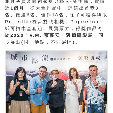
兼具演員及藝術家身分藝人-林予晞，費時
近1個月，從大量作品中，評選出首獎3
名、優選6名、佳作18名，除了可獲得絕版
Rolleiflex祿萊雙眼相機、Papershoot
紙可拍木盒套組、展覽票券，得獎作品將
於
2020
「
V.M.
薇薇安・邁爾攝影展」
同
步展出(同一地點，不同展區)。