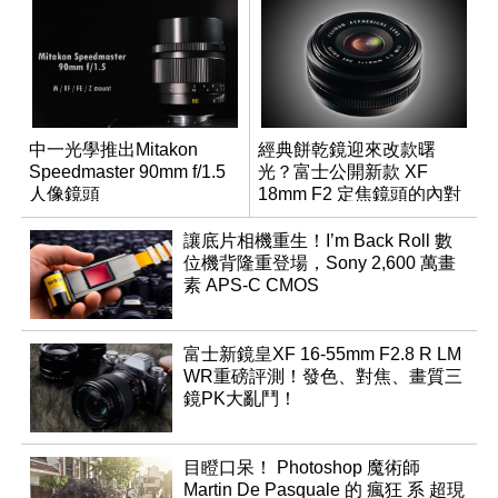
中一光學推出Mitakon
經典餅乾鏡迎來改款曙
Speedmaster 90mm f/1.5
光？富士公開新款 XF
人像鏡頭
18mm F2 定焦鏡頭的內對
焦專利
讓底片相機重生！I’m Back Roll 數
位機背隆重登場，Sony 2,600 萬畫
素 APS-C CMOS
富士新鏡皇XF 16-55mm F2.8 R LM
WR重磅評測！發色、對焦、畫質三
鏡PK大亂鬥！
目瞪口呆！ Photoshop 魔術師
Martin De Pasquale 的 瘋狂 系 超現