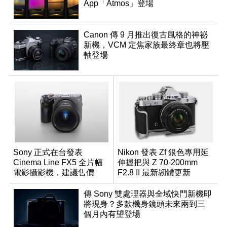
App「Atmos」登場
Canon 傳 9 月推出復古風格的神祕
新機，VCM 定焦家族最終章也將壓
軸登場
Sony 正式在台發表
Nikon 發表 Zf 銀色專用延
Cinema Line FX5 全片幅
伸握把與 Z 70-200mm
電影攝影機，建議售價
F2.8 II 最新韌體更新
NT$144,980
傳 Sony 雙處理器與全域快門新機即
將現身？多款機身鏡頭未來兩到三
個月內有望登場