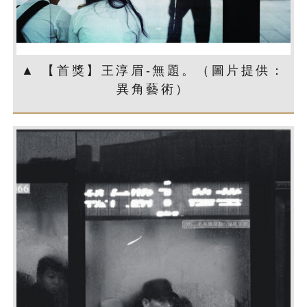
▲ 【首獎】王淳眉-無題。（圖片提供：
異角藝術）