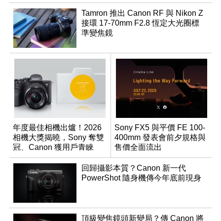
Tamron 推出 Canon RF 與 Nikon Z
接環 17-70mm F2.8 恆定大光圈標
準變焦鏡
年度最佳相機出爐！2026
Sony FX5 與平價 FE 100-
相機大獎揭曉，Sony 奪雙
400mm 發表會前夕規格與
冠、Canon 獲用戶青睞
售價全面流出
回歸攝影本質？Canon 新一代
PowerShot 隨身機傳今年底前現身
頂級變焦鏡頭新變局？傳 Canon 將