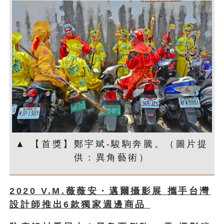
▲ 【首獎】鄭宇斌-駿駒奔騰。（圖片提
供：異角藝術）
2020 V.M.
薇薇安・邁爾攝影展
攜手台灣
設計師推出
6
款獨家週邊商品