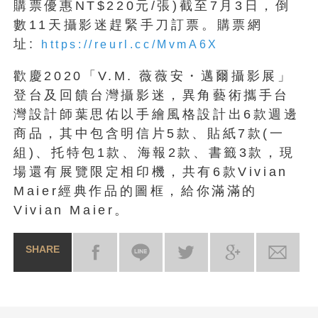
購票優惠NT$220元/張)截至7月3日，倒
數11天攝影迷趕緊手刀訂票。購票網
址:
https://reurl.cc/MvmA6X
歡慶2020「V.M. 薇薇安・邁爾攝影展」
登台及回饋台灣攝影迷，異角藝術攜手台
灣設計師葉思佑以手繪風格設計出6款週邊
商品，其中包含明信片5款、貼紙7款(一
組)、托特包1款、海報2款、書籤3款，現
場還有展覽限定相印機，共有6款Vivian
Maier經典作品的圖框，給你滿滿的
Vivian Maier。
SHARE