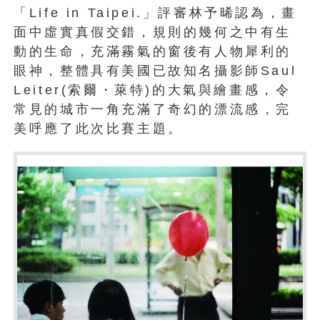
「Life in Taipei.」評審林予晞認為，畫
面中虛實真假交錯，規則的幾何之中有生
動的生命，充滿霧氣的窗後有人物犀利的
眼神，整體具有美國已故知名攝影師Saul
Leiter(索爾・萊特)的大氣與繪畫感，令
常見的城市一角充滿了奇幻的漂流感，完
美呼應了此次比賽主題。