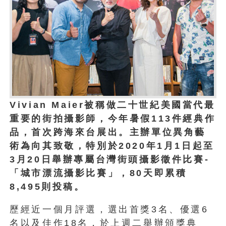
Vivian Maier被稱做二十世紀美國當代最
重要的街拍攝影師，今年暑假113件經典作
品，首次跨海來台展出。主辦單位異角藝
術為向其致敬，特別於2020年1月1日起至
3月20日舉辦專屬台灣街頭攝影徵件比賽-
「城市漂流攝影比賽」，80天即累積
8,495則投稿。
歷經近一個月評選，選出首獎3名、優選6
名以及佳作18名，於上週二舉辦頒獎典