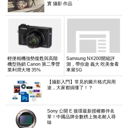
實 攝影 作品
輕便相機強勢復甦與高階
Samsung NX200開箱評
機型熱銷 Canon 第二季營
測，帶你遊 義大 吃美食看
業利潤大增 35%
車展SG
【攝影入門】常見的圖片格式與用
途，大家都搞懂了！？
Sony 公開 E 接環最新授權夥伴名
單！中國品牌全數榜上無名耐人尋
味