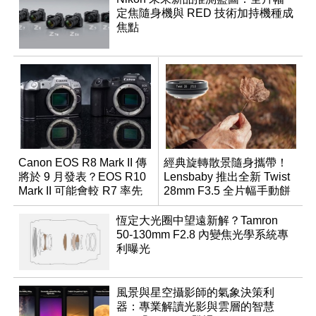
定焦隨身機與 RED 技術加持機種成
焦點
Canon EOS R8 Mark II 傳
經典旋轉散景隨身攜帶！
將於 9 月發表？EOS R10
Lensbaby 推出全新 Twist
Mark II 可能會較 R7 率先
28mm F3.5 全片幅手動餅
推出
乾鏡
恆定大光圈中望遠新解？Tamron
50-130mm F2.8 內變焦光學系統專
利曝光
風景與星空攝影師的氣象決策利
器：專業解讀光影與雲層的智慧