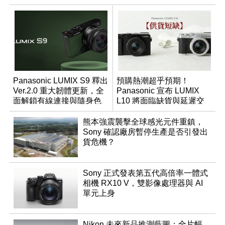
Panasonic LUMIX S9 釋出
預購熱潮超乎預期！
Ver.2.0 重大韌體更新，全
Panasonic 宣布 LUMIX
面解鎖有線連接與隨身色
L10 將面臨缺貨與延遲交
調編輯
貨時間
熊本強震襲擊全球感光元件重鎮，
Sony 確認廠房暫停生產是否引發出
貨危機？
Sony 正式發表第五代高倍率一體式
相機 RX10 V，雙影像處理器與 AI
單元上身
Nikon 未來新品推測藍圖：全片幅