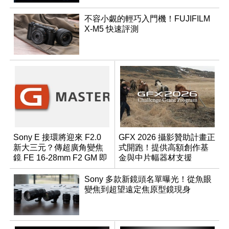
不容小覷的輕巧入門機！FUJIFILM
X-M5 快速評測
Sony E 接環將迎來 F2.0
GFX 2026 攝影贊助計畫正
新大三元？傳超廣角變焦
式開跑！提供高額創作基
鏡 FE 16-28mm F2 GM 即
金與中片幅器材支援
將問世
Sony 多款新鏡頭名單曝光！從魚眼
變焦到超望遠定焦原型鏡現身