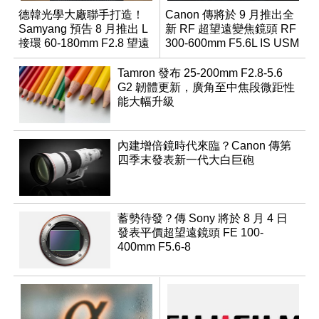
德韓光學大廠聯手打造！
Canon 傳將於 9 月推出全
Samyang 預告 8 月推出 L
新 RF 超望遠變焦鏡頭 RF
接環 60-180mm F2.8 望遠
300-600mm F5.6L IS USM
變焦鏡
Tamron 發布 25-200mm F2.8-5.6
G2 韌體更新，廣角至中焦段微距性
能大幅升級
內建增倍鏡時代來臨？Canon 傳第
四季末發表新一代大白巨砲
蓄勢待發？傳 Sony 將於 8 月 4 日
發表平價超望遠鏡頭 FE 100-
400mm F5.6-8