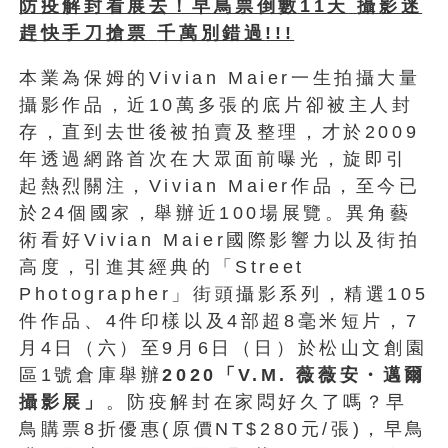
防疫解封看展去！早鳥票倒數
11
天
攝影迷
趕快手刀搶票
千萬別錯過
!!!
本業為保姆的Vivian Maier一生拍攝大量
攝影作品，近10萬多張的底片卻被主人封
存，直到去世後被拍賣及整理，才於2009
年透過網路首次在大眾面前曝光，旋即引
起熱烈關注，Vivian Maier作品，至今已
於24個國家，舉辦近100場展覽。異角藝
術看好Vivian Maier國際影響力以及街拍
高度，引進其經典的「Street
Photographer」街頭攝影系列，精選105
件作品、4件印樣以及4部超8毫米短片，7
月4日（六）至9月6日（日）於松山文創園
區1號倉庫舉辦
2020「V.M. 薇薇安・邁爾
攝影展」
。防疫解封在家悶好久了嗎？早
鳥購票8折優惠(原價NT$280元/張)，早鳥