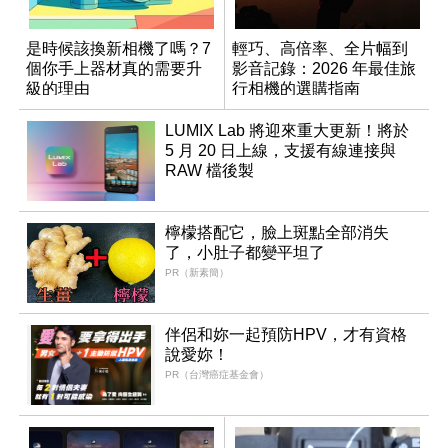
是時候該換新相機了嗎？7
輕巧、高倍率、全片幅到
個你手上器材真的需要升
影音記錄：2026 年最佳旅
級的理由
行相機的選購指南
LUMIX Lab 將迎來重大更新！將於
5 月 20 日上線，支援有線連接與
RAW 檔後製
檸檬搭配它，臉上斑點全部消失
了，小肚子都變平坦了
PR（新素簡）
伴侶和妳一起預防HPV，才有資格
說愛妳！
PR（台灣癌症基金會）