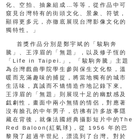
化、空拍、抽象組成…等等，從作品中可
窺見台灣特有的街頭文化、景象、符號，
顯得更多元，亦徹底展現台灣影像文化的
獨特性。」
首獎作品分別是鄭宇斌的「駿駒奔
騰」、王淳眉的「無題」，以及修子恆的
「Life in Taipei.」。「駿駒奔騰」主題
為台灣戲曲學院學生參與保生文化祭，溫
暖而充滿趣味的捕捉，將當地獨有的城市
生活味，真誠而不矯情造作地記錄下來。
王淳眉的「無題」則展現十足的幽默感及
戯劇性，畫面中兩小無猜的情侶，對應著
沒有臉孔的中年男子，彷彿有許多故事隱
藏在背後，就像法國經典攝影短片中的The
Red Baloon(紅氣球)，從 1956 年的巴
黎飛了超過半世紀，漂流到了台灣。對於