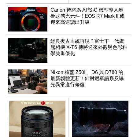
Canon 傳將為 APS-C 機型導入堆
疊式感光元件！EOS R7 Mark II 或
迎來高速讀出升級
經典復古血統再現？富士下一代旗
艦相機 X-T6 傳將迎來外觀與色彩科
學雙重優化
Nikon 釋蓋 Z50II、D6 與 D780 的
最新韌體更新！針對選單語系及曝
光異常進行修復