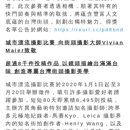
禮。此次參賽者透過相機，順著其特有的
快門節奏與精準的取捨，將蘊含豐富人文
底蘊的台灣街頭，刻劃出獨特魅力。得獎
名單公告於網站:
https://reurl.cc/pd8bnd
城市漂流攝影比賽
向街頭攝影大師
Vivian
Maier
致敬
超過
8
千件投稿作品
以鏡頭描繪出滿滿台
味
創造專屬台灣街頭攝影美學
城市漂流攝影比賽於2020年1月1日起至3
月20日舉辦徵件，吸引許多攝影愛好者踴
躍參加，短短80天即累積8,495則投稿，
主辦方異角藝術特別邀請知名攝影師:跨界
多元極地紀錄者-馬賽Kyo、Leica 攝影界
內的知名街拍創作者-Henry Wang，以及