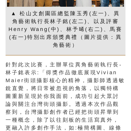
▲ 松山文創園區總監陳玉秀(左一)、異
角藝術執行長林子銘(左二)、以及評審
Henry Wang(中)、林予晞(右二)、馬賽
(右一)特別出席頒獎典禮（圖片提供：異
角藝術）
針對此次比賽，主辦單位異角藝術執行長-
林子銘表示:「得獎作品徹底展現Vivian
Maier街頭攝影核心的精神，攝影師透過敏
銳直覺，將日常被忽視的角落，以獨特構
圖重新呈現於你我面前，成功引起大眾討
論與關注台灣街頭攝影。透過本次作品觀
察到，台灣攝影創作者已經把街頭昇華到
一種概念，除了以往刻板的生活寫真外，
更融入許多創作手法，如:極簡構圖、線條