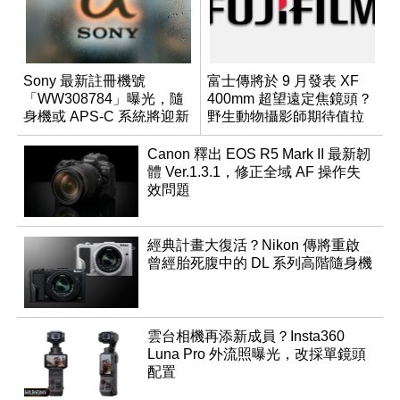
Sony 最新註冊機號
富士傳將於 9 月發表 XF
「WW308784」曝光，隨
400mm 超望遠定焦鏡頭？
身機或 APS-C 系統將迎新
野生動物攝影師期待值拉
成員？
滿
Canon 釋出 EOS R5 Mark II 最新韌
體 Ver.1.3.1，修正全域 AF 操作失
效問題
經典計畫大復活？Nikon 傳將重啟
曾經胎死腹中的 DL 系列高階隨身機
雲台相機再添新成員？Insta360
Luna Pro 外流照曝光，改採單鏡頭
配置