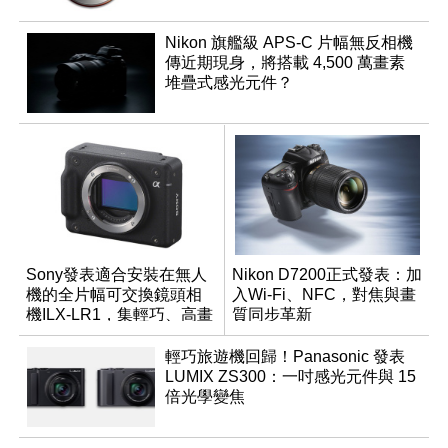
Nikon 旗艦級 APS-C 片幅無反相機
傳近期現身，將搭載 4,500 萬畫素
堆疊式感光元件？
Sony發表適合安裝在無人
Nikon D7200正式發表：加
機的全片幅可交換鏡頭相
入Wi-Fi、NFC，對焦與畫
機ILX-LR1，集輕巧、高畫
質同步革新
質於一身
輕巧旅遊機回歸！Panasonic 發表
LUMIX ZS300：一吋感光元件與 15
倍光學變焦