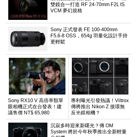
雙鏡合一打造 RF 24-70mm F2L IS
VCM 夢幻規格
Sony 正式發表 FE 100-400mm
F5.6-8 OSS，654g 羽量化設計手持
更輕鬆
Sony RX10 V 高倍率類單
專利曝光引發熱議！Viltrox
眼相機正式在台發表！建
傳將推出 Nikon Z 接環無
議售價 NT$ 65,980
反光鏡相機？
沉寂多時迎來新曙光？傳 OM
System 將於今年秋季推出全新輕量