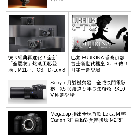
徠卡經典再進化！全新
巴黎 FUJIKINA 盛會倒數
「金屬灰」烤漆工藝登
富士新世代機皇 X-T6 傳 9
場，M11-P、Q3、D-Lux 8
月第一周登場
領銜換裝
Sony 7 月雙機齊發！全域快門電影
機 FX5 與睽違 9 年長焦旗艦 RX10
V 即將登場
Megadap 推出全球首款 Leica M 轉
Canon RF 自動對焦轉接環 M2RF