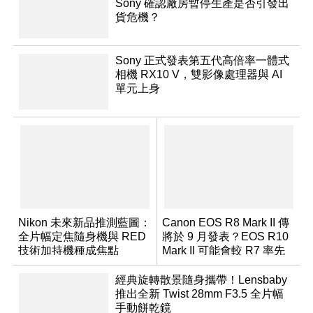
Sony 確認廠房暫停生產是否引發出
貨危機？
Sony 正式發表第五代高倍率一體式
相機 RX10 V，雙影像處理器與 AI
單元上身
Nikon 未來新品推測藍圖：
Canon EOS R8 Mark II 傳
全片幅定焦隨身機與 RED
將於 9 月發表？EOS R10
技術加持機種成焦點
Mark II 可能會較 R7 率先
推出
經典旋轉散景隨身攜帶！Lensbaby
推出全新 Twist 28mm F3.5 全片幅
手動餅乾鏡