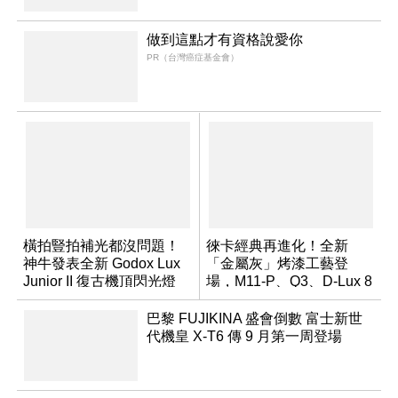
做到這點才有資格說愛你
PR（台灣癌症基金會）
橫拍豎拍補光都沒問題！
徠卡經典再進化！全新
神牛發表全新 Godox Lux
「金屬灰」烤漆工藝登
Junior II 復古機頂閃光燈
場，M11-P、Q3、D-Lux 8
領銜換裝
巴黎 FUJIKINA 盛會倒數 富士新世
代機皇 X-T6 傳 9 月第一周登場