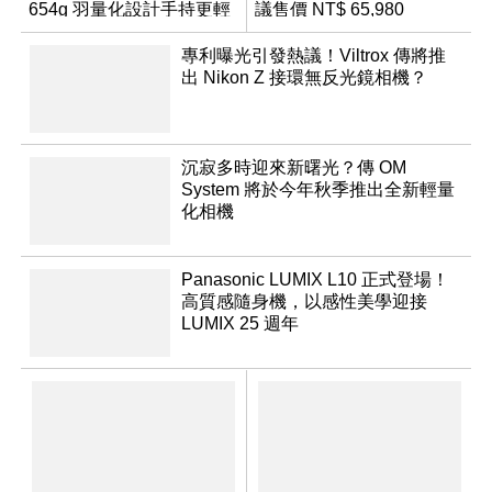
654g 羽量化設計手持更輕
議售價 NT$ 65,980
鬆
專利曝光引發熱議！Viltrox 傳將推
出 Nikon Z 接環無反光鏡相機？
沉寂多時迎來新曙光？傳 OM
System 將於今年秋季推出全新輕量
化相機
Panasonic LUMIX L10 正式登場！
高質感隨身機，以感性美學迎接
LUMIX 25 週年