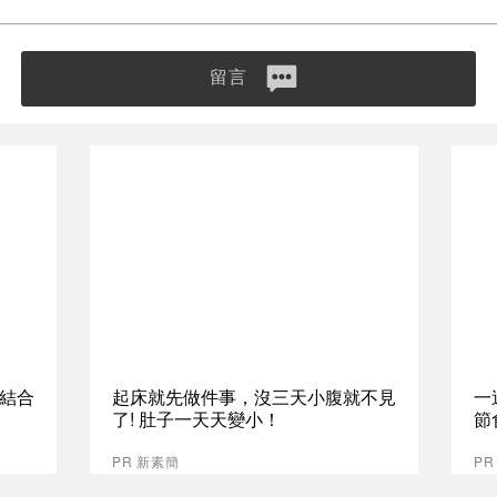
留言
S結合
起床就先做件事，沒三天小腹就不見
一
了! 肚子一天天變小！
節
PR 新素簡
PR