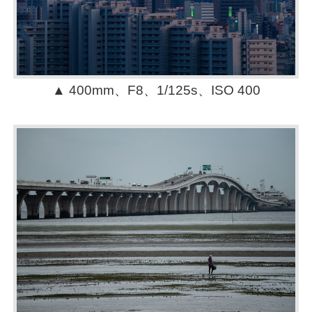
▲ 400mm、F8、1/125s、ISO 400