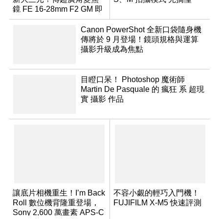
鏡 FE 16-28mm F2 GM 即
將問世
Canon PowerShot 全新口袋隨身機
傳將於 9 月登場！鏡頭規格與運算
攝影升級成為焦點
目瞪口呆！ Photoshop 魔術師
Martin De Pasquale 的 瘋狂 系 超現
實 攝影 作品
讓底片相機重生！I’m Back
不容小覷的輕巧入門機！
Roll 數位機背隆重登場，
FUJIFILM X-M5 快速評測
Sony 2,600 萬畫素 APS-C