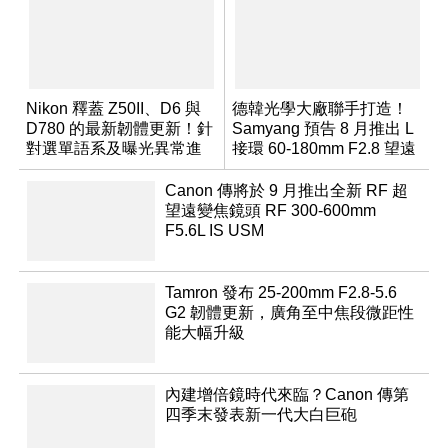
Nikon 釋蓋 Z50II、D6 與
德韓光學大廠聯手打造！
D780 的最新韌體更新！針
Samyang 預告 8 月推出 L
對選單語系及曝光異常進
接環 60-180mm F2.8 望遠
行修復
變焦鏡
Canon 傳將於 9 月推出全新 RF 超
望遠變焦鏡頭 RF 300-600mm
F5.6L IS USM
Tamron 發布 25-200mm F2.8-5.6
G2 韌體更新，廣角至中焦段微距性
能大幅升級
內建增倍鏡時代來臨？Canon 傳第
四季末發表新一代大白巨砲