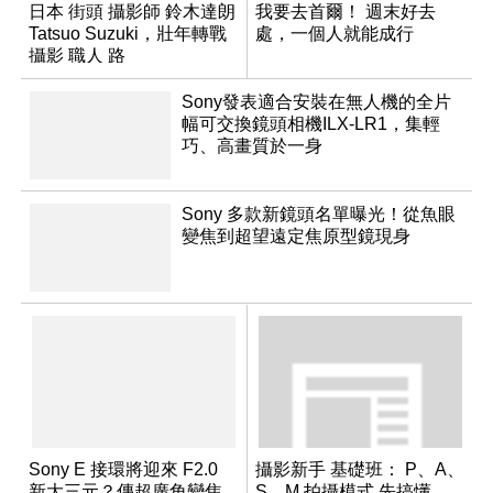
日本 街頭 攝影師 鈴木達朗
我要去首爾！ 週末好去
Tatsuo Suzuki，壯年轉戰
處，一個人就能成行
攝影 職人 路
Sony發表適合安裝在無人機的全片
幅可交換鏡頭相機ILX-LR1，集輕
巧、高畫質於一身
Sony 多款新鏡頭名單曝光！從魚眼
變焦到超望遠定焦原型鏡現身
Sony E 接環將迎來 F2.0
攝影新手 基礎班： P、A、
新大三元？傳超廣角變焦
S、M 拍攝模式 先搞懂