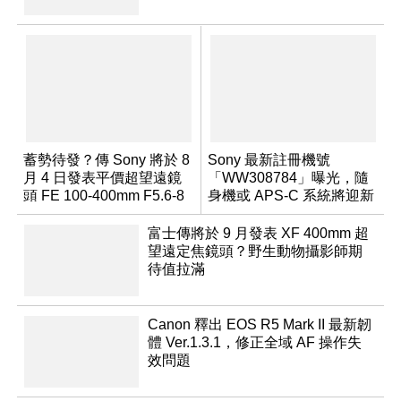
蓄勢待發？傳 Sony 將於 8
Sony 最新註冊機號
月 4 日發表平價超望遠鏡
「WW308784」曝光，隨
頭 FE 100-400mm F5.6-8
身機或 APS-C 系統將迎新
成員？
富士傳將於 9 月發表 XF 400mm 超
望遠定焦鏡頭？野生動物攝影師期
待值拉滿
Canon 釋出 EOS R5 Mark II 最新韌
體 Ver.1.3.1，修正全域 AF 操作失
效問題