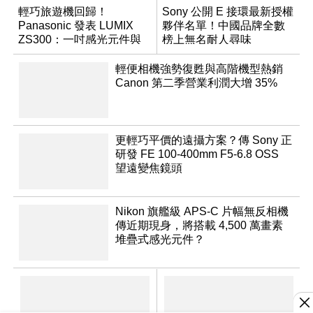
輕巧旅遊機回歸！
Sony 公開 E 接環最新授權
Panasonic 發表 LUMIX
夥伴名單！中國品牌全數
ZS300：一吋感光元件與
榜上無名耐人尋味
15 倍光學變焦
輕便相機強勢復甦與高階機型熱銷
Canon 第二季營業利潤大增 35%
更輕巧平價的遠攝方案？傳 Sony 正
研發 FE 100-400mm F5-6.8 OSS
望遠變焦鏡頭
Nikon 旗艦級 APS-C 片幅無反相機
傳近期現身，將搭載 4,500 萬畫素
堆疊式感光元件？