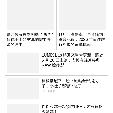
是時候該換新相機了嗎？7
輕巧、高倍率、全片幅到
個你手上器材真的需要升
影音記錄：2026 年最佳旅
級的理由
行相機的選購指南
LUMIX Lab 將迎來重大更新！將於
5 月 20 日上線，支援有線連接與
RAW 檔後製
檸檬搭配它，臉上斑點全部消失
了，小肚子都變平坦了
PR（新素簡）
伴侶和妳一起預防HPV，才有資格
說愛妳！