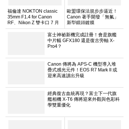
福倫達 NOKTON classic
歐盟環保法規步步逼近！
35mm F1.4 for Canon
Canon 著手開發「無氟」
RF、Nikon Z 雙卡口 7 月
新型鏡頭鍍膜
同步登台
富士神祕新機完成註冊！會是旗艦
中片幅 GFX180 還是復古旁軸 X-
Pro4？
Canon 傳將為 APS-C 機型導入堆
疊式感光元件！EOS R7 Mark II 或
迎來高速讀出升級
經典復古血統再現？富士下一代旗
艦相機 X-T6 傳將迎來外觀與色彩科
學雙重優化