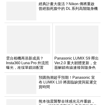
經典計畫大復活？Nikon 傳將重啟
曾經胎死腹中的 DL 系列高階隨身機
雲台相機再添新成員？
Panasonic LUMIX S9 釋出
Insta360 Luna Pro 外流照
Ver.2.0 重大韌體更新，全
曝光，改採單鏡頭配置
面解鎖有線連接與隨身色
調編輯
預購熱潮超乎預期！Panasonic 宣
布 LUMIX L10 將面臨缺貨與延遲交
貨時間
熊本強震襲擊全球感光元件重鎮，