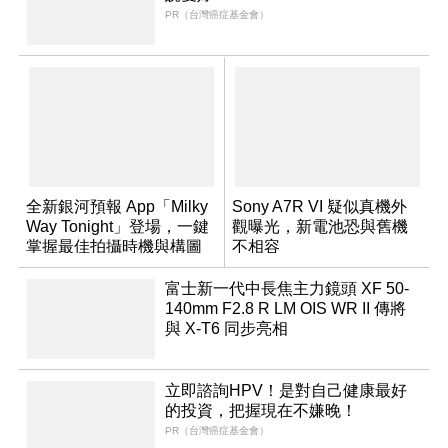
PR（台灣癌症基金會）
全新銀河預報 App「Milky
Sony A7R VI 疑似真機外
Way Tonight」登場，一鍵
觀曝光，新電池恐與舊機
掌握最佳拍攝時機與構圖
不相容
富士新一代中長焦主力鏡頭 XF 50-
140mm F2.8 R LM OIS WR II 傳將
與 X-T6 同步亮相
立即諮詢HPV！是對自己健康最好
的投資，把握現在不嫌晚！
PR（台灣癌症基金會）