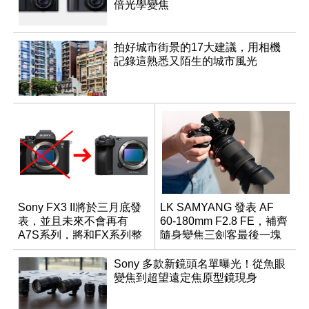
倍光學變焦
拍好城市街景的17大建議，用相機
記錄這熟悉又陌生的城市風光
Sony FX3 II將於三月底發
LK SAMYANG 發表 AF
表，並且未來不會再有
60-180mm F2.8 FE，補齊
A7S系列，將和FX系列整
隨身變焦三劍客最後一塊
合為一？
拼圖
Sony 多款新鏡頭名單曝光！從魚眼
變焦到超望遠定焦原型鏡現身