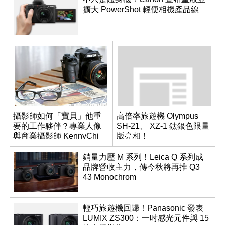
擴大 PowerShot 輕便相機產品線
攝影師如何「寶貝」他重
高倍率旅遊機 Olympus
要的工作夥伴？專業人像
SH-21、 XZ-1 鈦銀色限量
與商業攝影師 KennyChi
版亮相！
的 PENTAX 鏡片第一手使
用心得！
銷量力壓 M 系列！Leica Q 系列成
品牌營收主力，傳今秋將再推 Q3
43 Monochrom
輕巧旅遊機回歸！Panasonic 發表
LUMIX ZS300：一吋感光元件與 15