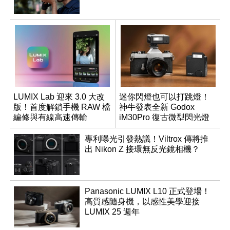
LUMIX Lab 迎來 3.0 大改
迷你閃燈也可以打跳燈！
版！首度解鎖手機 RAW 檔
神牛發表全新 Godox
編修與有線高速傳輸
iM30Pro 復古微型閃光燈
專利曝光引發熱議！Viltrox 傳將推
出 Nikon Z 接環無反光鏡相機？
Panasonic LUMIX L10 正式登場！
高質感隨身機，以感性美學迎接
LUMIX 25 週年