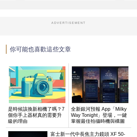
ADVERTISEMENT
你可能也喜歡這些文章
是時候該換新相機了嗎？7
全新銀河預報 App「Milky
個你手上器材真的需要升
Way Tonight」登場，一鍵
級的理由
掌握最佳拍攝時機與構圖
富士新一代中長焦主力鏡頭 XF 50-