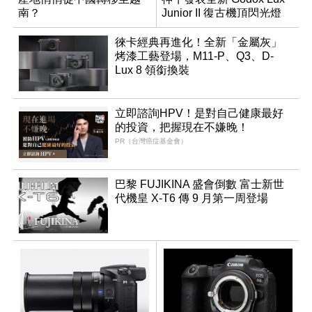
南？
Junior II 復古機頂閃光燈
徠卡經典再進化！全新「金屬灰」
烤漆工藝登場，M11-P、Q3、D-
Lux 8 領銜換裝
立即諮詢HPV！是對自己健康最好
的投資，把握現在不嫌晚！
PR（台灣癌症基金會）
巴黎 FUJIKINA 盛會倒數 富士新世
代機皇 X-T6 傳 9 月第一周登場