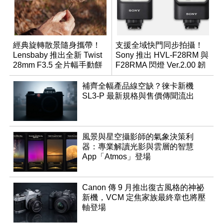
經典旋轉散景隨身攜帶！
支援全域快門同步拍攝！
Lensbaby 推出全新 Twist
Sony 推出 HVL-F28RM 與
28mm F3.5 全片幅手動餅
F28RMA 閃燈 Ver.2.00 韌
乾鏡
體
補齊全幅產品線空缺？徠卡新機
SL3-P 最新規格與售價傳聞流出
風景與星空攝影師的氣象決策利
器：專業解讀光影與雲層的智慧
App「Atmos」登場
Canon 傳 9 月推出復古風格的神祕
新機，VCM 定焦家族最終章也將壓
軸登場