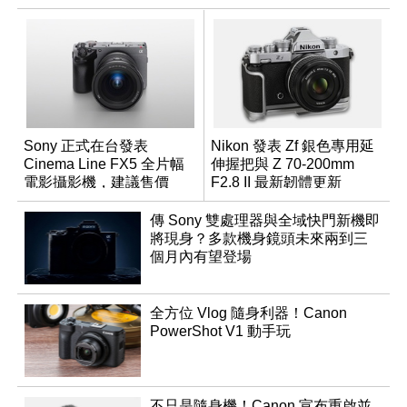
Sony 正式在台發表
Nikon 發表 Zf 銀色專用延
Cinema Line FX5 全片幅
伸握把與 Z 70-200mm
電影攝影機，建議售價
F2.8 II 最新韌體更新
NT$144,980
傳 Sony 雙處理器與全域快門新機即
將現身？多款機身鏡頭未來兩到三
個月內有望登場
全方位 Vlog 隨身利器！Canon
PowerShot V1 動手玩
不只是隨身機！Canon 宣布重啟並