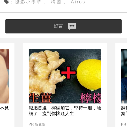
攝影小學堂
構圖
Airos
、
、
留言
不見
減肥首選，檸檬加它，堅持一週，腰
翻
細了，瘦到你懷疑人生
案
PR 新素簡
P