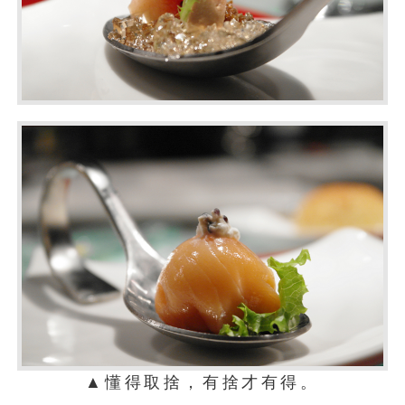
▲懂得取捨，有捨才有得。