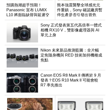
預購熱潮超乎預期！
熊本強震襲擊全球感光元
Panasonic 宣布 LUMIX
件重鎮，Sony 確認廠房暫
L10 將面臨缺貨與延遲交
停生產是否引發出貨危
貨時間
機？
Sony 正式發表第五代高倍率一體式
相機 RX10 V，雙影像處理器與 AI
單元上身
Nikon 未來新品推測藍圖：全片幅
定焦隨身機與 RED 技術加持機種成
焦點
Canon EOS R8 Mark II 傳將於 9 月
發表？EOS R10 Mark II 可能會較
R7 率先推出