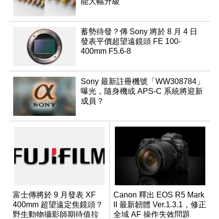
能大幅升級
蓄勢待發？傳 Sony 將於 8 月 4 日
發表平價超望遠鏡頭 FE 100-
400mm F5.6-8
Sony 最新註冊機號「WW308784」
曝光，隨身機或 APS-C 系統將迎新
成員？
富士傳將於 9 月發表 XF
Canon 釋出 EOS R5 Mark
400mm 超望遠定焦鏡頭？
II 最新韌體 Ver.1.3.1，修正
野生動物攝影師期待值拉
全域 AF 操作失效問題