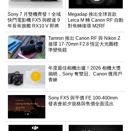
Sony 7 月雙機齊發！全域
Megadap 推出全球首款
快門電影機 FX5 與睽違 9
Leica M 轉 Canon RF 自動
年長焦旗艦 RX10 V 即將
對焦轉接環 M2RF
登場
Tamron 推出 Canon RF 與 Nikon Z
接環 17-70mm F2.8 恆定大光圈標
準變焦鏡
年度最佳相機出爐！2026 相機大獎
揭曉，Sony 奪雙冠、Canon 獲用戶
青睞
Sony FX5 與平價 FE 100-400mm
發表會前夕規格與售價全面流出