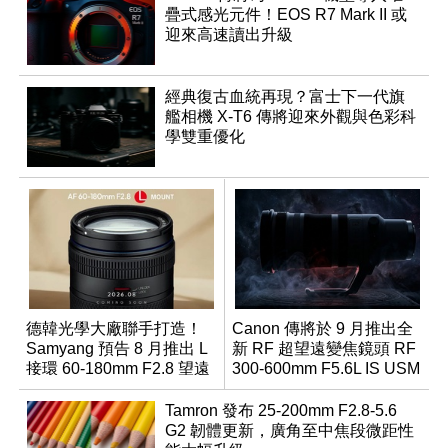
疊式感光元件！EOS R7 Mark II 或
迎來高速讀出升級
經典復古血統再現？富士下一代旗
艦相機 X-T6 傳將迎來外觀與色彩科
學雙重優化
德韓光學大廠聯手打造！
Canon 傳將於 9 月推出全
Samyang 預告 8 月推出 L
新 RF 超望遠變焦鏡頭 RF
接環 60-180mm F2.8 望遠
300-600mm F5.6L IS USM
變焦鏡
Tamron 發布 25-200mm F2.8-5.6
G2 韌體更新，廣角至中焦段微距性