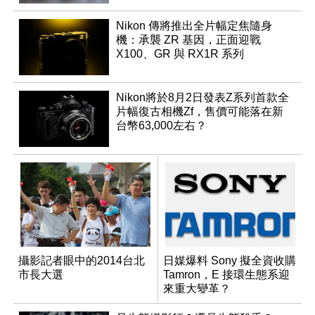
Nikon 傳將推出全片幅定焦隨身
機：承襲 ZR 基因，正面迎戰
X100、GR 與 RX1R 系列
Nikon將於8月2日發表Z系列首款全
片幅復古相機Zf，售價可能落在新
台幣63,000左右？
攝影記者眼中的2014台北
日媒爆料 Sony 擬全資收購
市長大選
Tamron，E 接環生態系迎
來重大變革？