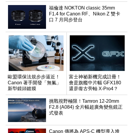
福倫達 NOKTON classic 35mm
F1.4 for Canon RF、Nikon Z 雙卡
口 7 月同步登台
歐盟環保法規步步逼近！
富士神祕新機完成註冊！
Canon 著手開發「無氟」
會是旗艦中片幅 GFX180
新型鏡頭鍍膜
還是復古旁軸 X-Pro4？
挑戰視野極限！Tamron 12-20mm
F2.8 (A084) 全片幅超廣角變焦鏡正
式發表
Canon 傳將為 APS-C 機型導入堆