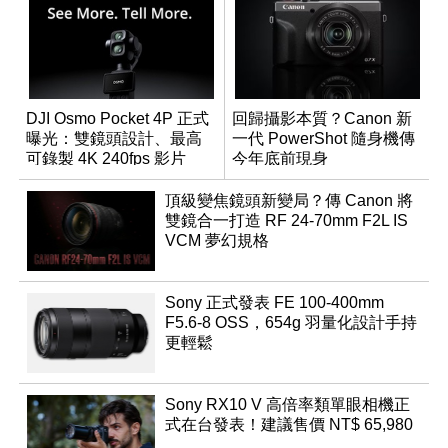
DJI Osmo Pocket 4P 正式
回歸攝影本質？Canon 新
曝光：雙鏡頭設計、最高
一代 PowerShot 隨身機傳
可錄製 4K 240fps 影片
今年底前現身
頂級變焦鏡頭新變局？傳 Canon 將
雙鏡合一打造 RF 24-70mm F2L IS
VCM 夢幻規格
Sony 正式發表 FE 100-400mm
F5.6-8 OSS，654g 羽量化設計手持
更輕鬆
Sony RX10 V 高倍率類單眼相機正
式在台發表！建議售價 NT$ 65,980