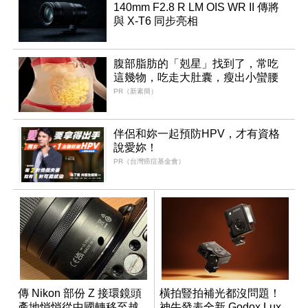
140mm F2.8 R LM OIS WR II 傳將
與 X-T6 同步亮相
腹部脂肪的「剋星」找到了，常吃
這幾物，吃走大肚囊，瘦出小蠻腰
PR（新素簡）
伴侶和妳一起預防HPV，才有資格
說愛妳！
PR（台灣癌症基金會）
傳 Nikon 部份 Z 接環鏡頭
橫拍豎拍補光都沒問題！
產地悄悄從中國轉移至越
神牛發表全新 Godox Lux