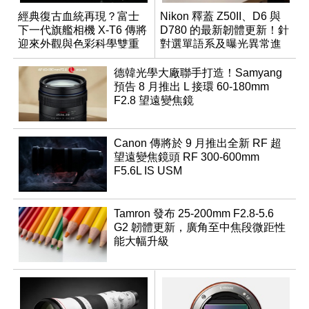
經典復古血統再現？富士
Nikon 釋蓋 Z50II、D6 與
下一代旗艦相機 X-T6 傳將
D780 的最新韌體更新！針
迎來外觀與色彩科學雙重
對選單語系及曝光異常進
優化
行修復
德韓光學大廠聯手打造！Samyang
預告 8 月推出 L 接環 60-180mm
F2.8 望遠變焦鏡
Canon 傳將於 9 月推出全新 RF 超
望遠變焦鏡頭 RF 300-600mm
F5.6L IS USM
Tamron 發布 25-200mm F2.8-5.6
G2 韌體更新，廣角至中焦段微距性
能大幅升級