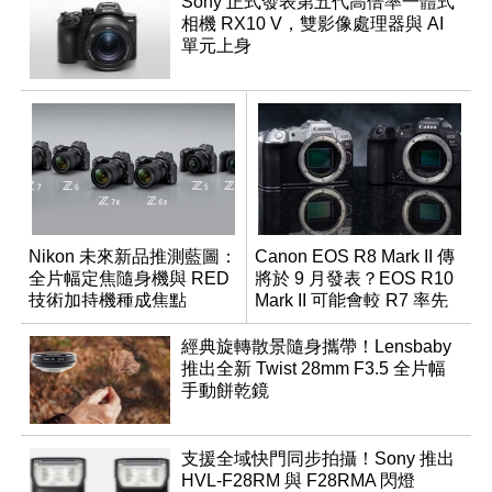
Sony 正式發表第五代高倍率一體式
相機 RX10 V，雙影像處理器與 AI
單元上身
Nikon 未來新品推測藍圖：
Canon EOS R8 Mark II 傳
全片幅定焦隨身機與 RED
將於 9 月發表？EOS R10
技術加持機種成焦點
Mark II 可能會較 R7 率先
推出
經典旋轉散景隨身攜帶！Lensbaby
推出全新 Twist 28mm F3.5 全片幅
手動餅乾鏡
支援全域快門同步拍攝！Sony 推出
HVL-F28RM 與 F28RMA 閃燈