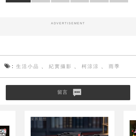
ADVERTISEMENT
生活小品
紀實攝影
柯涼涼
雨季
、
、
、
留言
業界動態