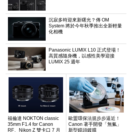
沉寂多時迎來新曙光？傳 OM
System 將於今年秋季推出全新輕量
化相機
Panasonic LUMIX L10 正式登場！
高質感隨身機，以感性美學迎接
LUMIX 25 週年
福倫達 NOKTON classic
歐盟環保法規步步逼近！
35mm F1.4 for Canon
Canon 著手開發「無氟」
RF、Nikon Z 雙卡口 7 月
新型鏡頭鍍膜