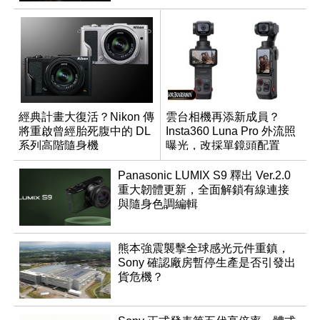
經典計畫大復活？Nikon 傳
雲台相機再添新成員？
將重啟曾經胎死腹中的 DL
Insta360 Luna Pro 外流照
系列高階隨身機
曝光，改採單鏡頭配置
Panasonic LUMIX S9 釋出 Ver.2.0
重大韌體更新，全面解鎖有線連接
與隨身色調編輯
熊本強震襲擊全球感光元件重鎮，
Sony 確認廠房暫停生產是否引發出
貨危機？