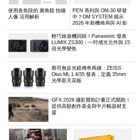
使用各焦段的 廣角鏡 拍攝
PEN 系列與 OM-30 研發
人像 活用解析
中？OM SYSTEM 揭示
2026 年新機佈局與 AI 影
像藍圖
輕巧旅遊機回歸！Panasonic 發表
LUMIX ZS300：一吋感光元件與 15
倍光學變焦
蔡司無反光鏡傳奇再續：ZEISS
Otus ML 1.4/35 發表，定義 35mm
光學新天花板
GFX 2026 攝影贊助計畫正式開跑！
提供高額創作基金與中片幅器材支
援