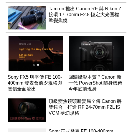
Tamron 推出 Canon RF 與 Nikon Z
接環 17-70mm F2.8 恆定大光圈標
準變焦鏡
Sony FX5 與平價 FE 100-
回歸攝影本質？Canon 新
400mm 發表會前夕規格與
一代 PowerShot 隨身機傳
售價全面流出
今年底前現身
頂級變焦鏡頭新變局？傳 Canon 將
雙鏡合一打造 RF 24-70mm F2L IS
VCM 夢幻規格
Sony 正式發表 FE 100-400mm