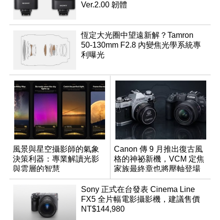
Ver.2.00 韌體
恆定大光圈中望遠新解？Tamron
50-130mm F2.8 內變焦光學系統專
利曝光
風景與星空攝影師的氣象
Canon 傳 9 月推出復古風
決策利器：專業解讀光影
格的神祕新機，VCM 定焦
與雲層的智慧
家族最終章也將壓軸登場
App「Atmos」登場
Sony 正式在台發表 Cinema Line
FX5 全片幅電影攝影機，建議售價
NT$144,980