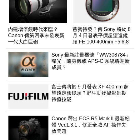
內建增倍鏡時代來臨？
蓄勢待發？傳 Sony 將於 8
Canon 傳第四季末發表新
月 4 日發表平價超望遠鏡
一代大白巨砲
頭 FE 100-400mm F5.6-8
Sony 最新註冊機號「WW308784」
曝光，隨身機或 APS-C 系統將迎新
成員？
富士傳將於 9 月發表 XF 400mm 超
望遠定焦鏡頭？野生動物攝影師期
待值拉滿
Canon 釋出 EOS R5 Mark II 最新韌
體 Ver.1.3.1，修正全域 AF 操作失
效問題