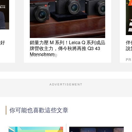
最好
銷量力壓 M 系列！Leica Q 系列成品
伴
牌營收主力，傳今秋將再推 Q3 43
說
Monochrom
(2026年8月6日)
P
ADVERTISEMENT
你可能也喜歡這些文章