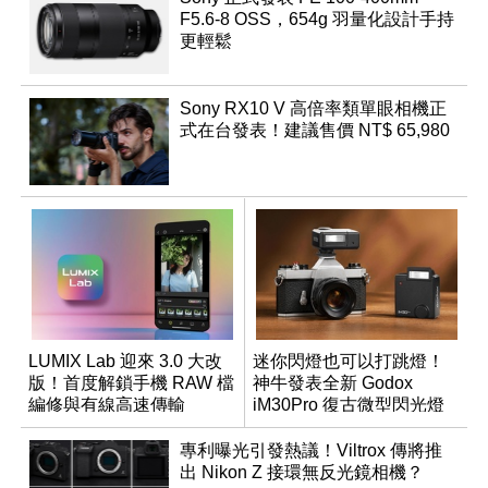
F5.6-8 OSS，654g 羽量化設計手持
更輕鬆
Sony RX10 V 高倍率類單眼相機正
式在台發表！建議售價 NT$ 65,980
LUMIX Lab 迎來 3.0 大改
迷你閃燈也可以打跳燈！
版！首度解鎖手機 RAW 檔
神牛發表全新 Godox
編修與有線高速傳輸
iM30Pro 復古微型閃光燈
專利曝光引發熱議！Viltrox 傳將推
出 Nikon Z 接環無反光鏡相機？