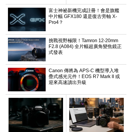
同步登台
富士神祕新機完成註冊！會是旗艦
中片幅 GFX180 還是復古旁軸 X-
Pro4？
挑戰視野極限！Tamron 12-20mm
F2.8 (A084) 全片幅超廣角變焦鏡正
式發表
Canon 傳將為 APS-C 機型導入堆
疊式感光元件！EOS R7 Mark II 或
迎來高速讀出升級