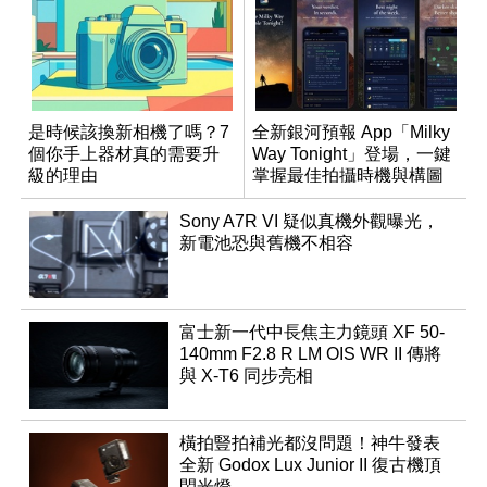
是時候該換新相機了嗎？7
全新銀河預報 App「Milky
個你手上器材真的需要升
Way Tonight」登場，一鍵
級的理由
掌握最佳拍攝時機與構圖
Sony A7R VI 疑似真機外觀曝光，
新電池恐與舊機不相容
富士新一代中長焦主力鏡頭 XF 50-
140mm F2.8 R LM OIS WR II 傳將
與 X-T6 同步亮相
橫拍豎拍補光都沒問題！神牛發表
全新 Godox Lux Junior II 復古機頂
閃光燈