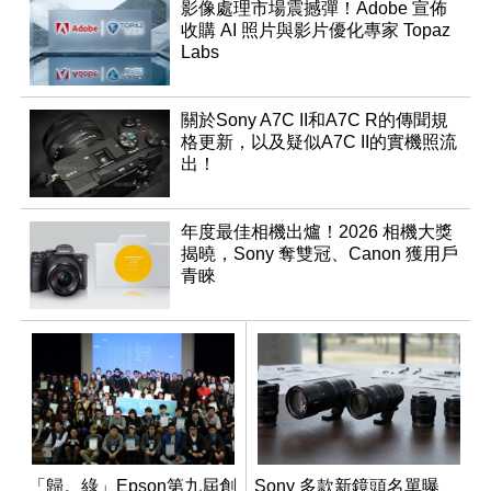
影像處理市場震撼彈！Adobe 宣佈
收購 AI 照片與影片優化專家 Topaz
Labs
關於Sony A7C II和A7C R的傳聞規
格更新，以及疑似A7C II的實機照流
出！
年度最佳相機出爐！2026 相機大獎
揭曉，Sony 奪雙冠、Canon 獲用戶
青睞
「歸。綠」Epson第九屆創
Sony 多款新鏡頭名單曝