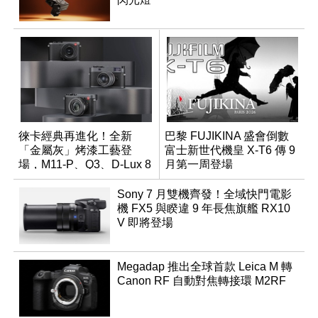
徠卡經典再進化！全新
巴黎 FUJIKINA 盛會倒數
「金屬灰」烤漆工藝登
富士新世代機皇 X-T6 傳 9
場，M11-P、Q3、D-Lux 8
月第一周登場
領銜換裝
Sony 7 月雙機齊發！全域快門電影
機 FX5 與睽違 9 年長焦旗艦 RX10
V 即將登場
Megadap 推出全球首款 Leica M 轉
Canon RF 自動對焦轉接環 M2RF