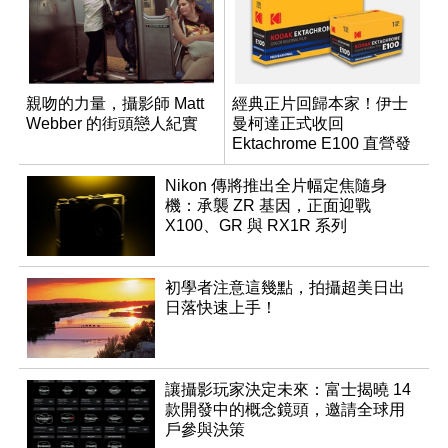
親吻的力量，攝影師 Matt
經典正片回歸本家！伊士
Webber 的街頭戀人紀實
曼柯達正式收回
Ektachrome E100 直營發
行權
Nikon 傳將推出全片幅定焦隨身
機：承襲 ZR 基因，正面迎戰
X100、GR 與 RX1R 系列
初學者注意這幾點，拍攝超美日出
日落快速上手！
讓攝影玩家決定未來：富士揭曉 14
款開發中的概念鏡頭，邀請全球用
戶參與決策