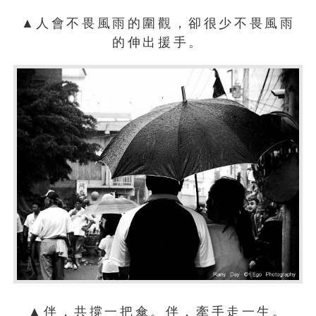
▲人會不畏風雨的圍觀，卻很少不畏風雨
的伸出援手。
▲伴，共撐一把傘。伴，牽手走一生。