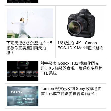
下雨天溼答答怎麼拍片？5
16張連拍+4K！Canon
招教你完美應對雨天拍
EOS-1D X MarkII正式發布
攝！
神牛發表 Godox iT32 模組化閃光
燈：X5 觸發器實現一燈通吃多品牌
TTL 系統
Tamron 證實已收到 Sony 收購意向
書！已成立特別委員會進行評估