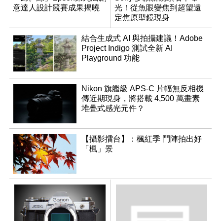
意達人設計競賽成果揭曉
光！從魚眼變焦到超望遠
定焦原型鏡現身
結合生成式 AI 與拍攝建議！Adobe
Project Indigo 測試全新 AI
Playground 功能
Nikon 旗艦級 APS-C 片幅無反相機
傳近期現身，將搭載 4,500 萬畫素
堆疊式感光元件？
【攝影擂台】：楓紅季 鬥陣拍出好
「楓」景