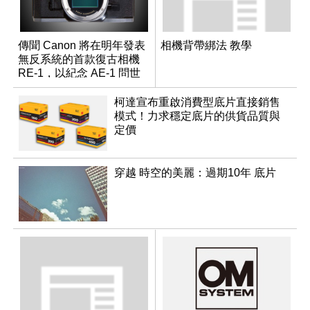
傳聞 Canon 將在明年發表
相機背帶綁法 教學
無反系統的首款復古相機
RE-1，以紀念 AE-1 問世
50 週年
柯達宣布重啟消費型底片直接銷售
模式！力求穩定底片的供貨品質與
定價
穿越 時空的美麗：過期10年 底片