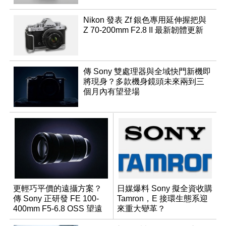
Nikon 發表 Zf 銀色專用延伸握把與
Z 70-200mm F2.8 II 最新韌體更新
傳 Sony 雙處理器與全域快門新機即
將現身？多款機身鏡頭未來兩到三
個月內有望登場
更輕巧平價的遠攝方案？
日媒爆料 Sony 擬全資收購
傳 Sony 正研發 FE 100-
Tamron，E 接環生態系迎
400mm F5-6.8 OSS 望遠
來重大變革？
變焦鏡頭