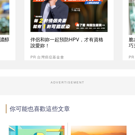
%濃醇
伴侶和妳一起預防HPV，才有資格
脆
說愛妳！
巧
PR 台灣癌症基金會
P
ADVERTISEMENT
你可能也喜歡這些文章