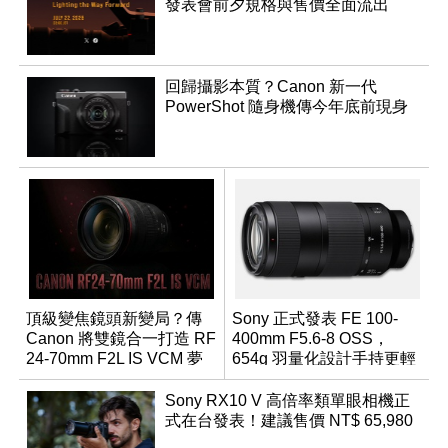
發表會前夕規格與售價全面流出
回歸攝影本質？Canon 新一代
PowerShot 隨身機傳今年底前現身
頂級變焦鏡頭新變局？傳
Sony 正式發表 FE 100-
Canon 將雙鏡合一打造 RF
400mm F5.6-8 OSS，
24-70mm F2L IS VCM 夢
654g 羽量化設計手持更輕
幻規格
鬆
Sony RX10 V 高倍率類單眼相機正
式在台發表！建議售價 NT$ 65,980