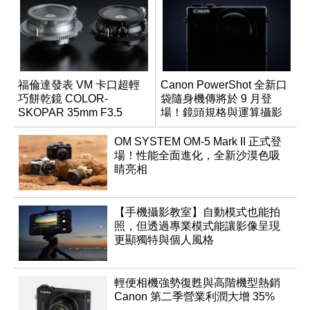
福倫達發表 VM 卡口超輕
Canon PowerShot 全新口
巧餅乾鏡 COLOR-
袋隨身機傳將於 9 月登
SKOPAR 35mm F3.5
場！鏡頭規格與運算攝影
Aspherical
升級成為焦點
OM SYSTEM OM-5 Mark II 正式登
場！性能全面進化，全新沙漠色吸
睛亮相
【手機攝影教室】自動模式也能拍
照，但透過專業模式能讓影像呈現
更顯獨特與個人風格
輕便相機強勢復甦與高階機型熱銷
Canon 第二季營業利潤大增 35%