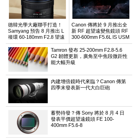
德韓光學大廠聯手打造！
Canon 傳將於 9 月推出全
Samyang 預告 8 月推出 L
新 RF 超望遠變焦鏡頭 RF
接環 60-180mm F2.8 望遠
300-600mm F5.6L IS USM
變焦鏡
Tamron 發布 25-200mm F2.8-5.6
G2 韌體更新，廣角至中焦段微距性
能大幅升級
內建增倍鏡時代來臨？Canon 傳第
四季末發表新一代大白巨砲
蓄勢待發？傳 Sony 將於 8 月 4 日
發表平價超望遠鏡頭 FE 100-
400mm F5.6-8