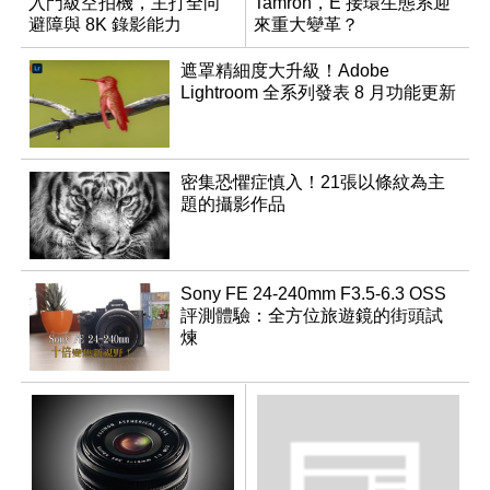
入門級空拍機，主打全向
Tamron，E 接環生態系迎
避障與 8K 錄影能力
來重大變革？
遮罩精細度大升級！Adobe
Lightroom 全系列發表 8 月功能更新
密集恐懼症慎入！21張以條紋為主
題的攝影作品
Sony FE 24-240mm F3.5-6.3 OSS
評測體驗：全方位旅遊鏡的街頭試
煉