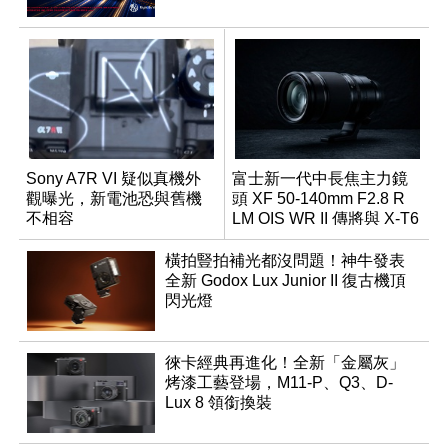
Sony A7R VI 疑似真機外
富士新一代中長焦主力鏡
觀曝光，新電池恐與舊機
頭 XF 50-140mm F2.8 R
不相容
LM OIS WR II 傳將與 X-T6
同步亮相
橫拍豎拍補光都沒問題！神牛發表
全新 Godox Lux Junior II 復古機頂
閃光燈
徠卡經典再進化！全新「金屬灰」
烤漆工藝登場，M11-P、Q3、D-
Lux 8 領銜換裝