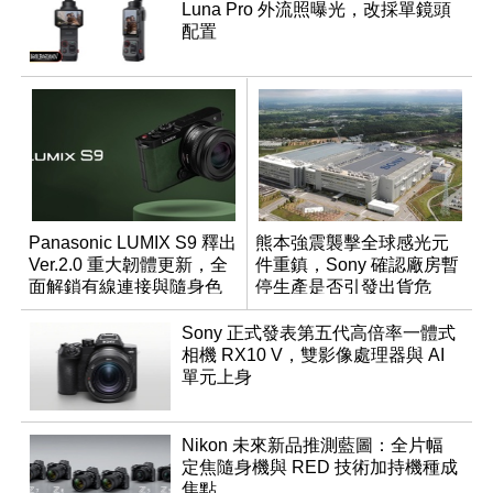
Luna Pro 外流照曝光，改採單鏡頭
配置
Panasonic LUMIX S9 釋出
熊本強震襲擊全球感光元
Ver.2.0 重大韌體更新，全
件重鎮，Sony 確認廠房暫
面解鎖有線連接與隨身色
停生產是否引發出貨危
調編輯
機？
Sony 正式發表第五代高倍率一體式
相機 RX10 V，雙影像處理器與 AI
單元上身
Nikon 未來新品推測藍圖：全片幅
定焦隨身機與 RED 技術加持機種成
焦點