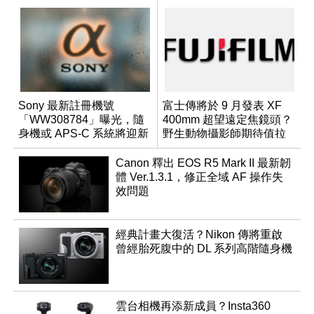
Sony 最新註冊機號
富士傳將於 9 月發表 XF
「WW308784」曝光，隨
400mm 超望遠定焦鏡頭？
身機或 APS-C 系統將迎新
野生動物攝影師期待值拉
成員？
滿
Canon 釋出 EOS R5 Mark II 最新韌
體 Ver.1.3.1，修正全域 AF 操作失
效問題
經典計畫大復活？Nikon 傳將重啟
曾經胎死腹中的 DL 系列高階隨身機
雲台相機再添新成員？Insta360