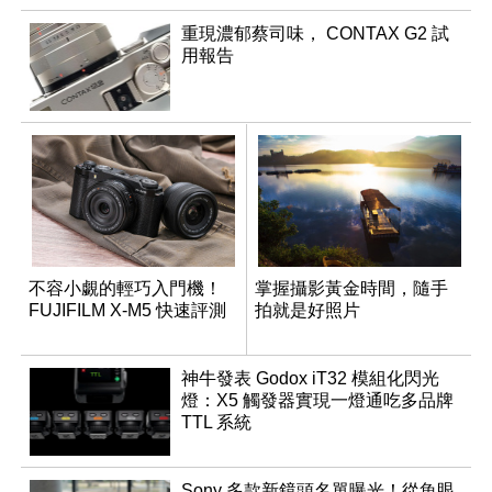
重現濃郁蔡司味， CONTAX G2 試
用報告
不容小覷的輕巧入門機！
掌握攝影黃金時間，隨手
FUJIFILM X-M5 快速評測
拍就是好照片
神牛發表 Godox iT32 模組化閃光
燈：X5 觸發器實現一燈通吃多品牌
TTL 系統
Sony 多款新鏡頭名單曝光！從魚眼