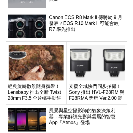
Canon EOS R8 Mark II 傳將於 9 月
發表？EOS R10 Mark II 可能會較
R7 率先推出
經典旋轉散景隨身攜帶！
支援全域快門同步拍攝！
Lensbaby 推出全新 Twist
Sony 推出 HVL-F28RM 與
28mm F3.5 全片幅手動餅
F28RMA 閃燈 Ver.2.00 韌
乾鏡
體
風景與星空攝影師的氣象決策利
器：專業解讀光影與雲層的智慧
App「Atmos」登場