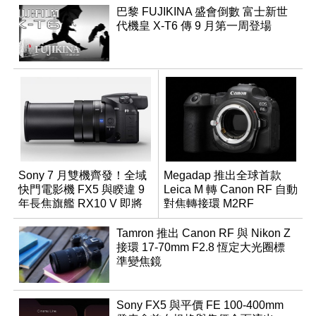
巴黎 FUJIKINA 盛會倒數 富士新世
代機皇 X-T6 傳 9 月第一周登場
Sony 7 月雙機齊發！全域
Megadap 推出全球首款
快門電影機 FX5 與睽違 9
Leica M 轉 Canon RF 自動
年長焦旗艦 RX10 V 即將
對焦轉接環 M2RF
登場
Tamron 推出 Canon RF 與 Nikon Z
接環 17-70mm F2.8 恆定大光圈標
準變焦鏡
Sony FX5 與平價 FE 100-400mm