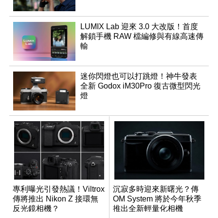
LUMIX Lab 迎來 3.0 大改版！首度
解鎖手機 RAW 檔編修與有線高速傳
輸
迷你閃燈也可以打跳燈！神牛發表
全新 Godox iM30Pro 復古微型閃光
燈
專利曝光引發熱議！Viltrox
沉寂多時迎來新曙光？傳
傳將推出 Nikon Z 接環無
OM System 將於今年秋季
反光鏡相機？
推出全新輕量化相機