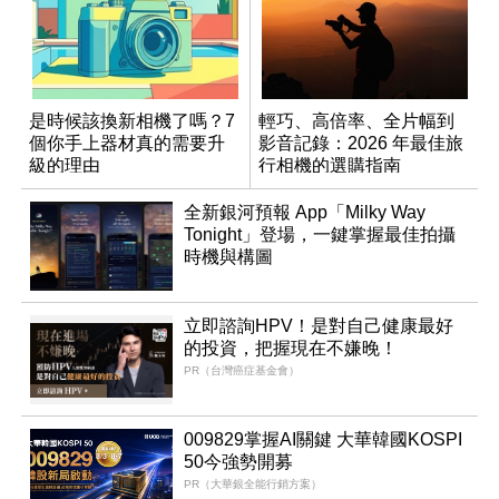
是時候該換新相機了嗎？7
輕巧、高倍率、全片幅到
個你手上器材真的需要升
影音記錄：2026 年最佳旅
級的理由
行相機的選購指南
全新銀河預報 App「Milky Way
Tonight」登場，一鍵掌握最佳拍攝
時機與構圖
立即諮詢HPV！是對自己健康最好
的投資，把握現在不嫌晚！
PR（台灣癌症基金會）
009829掌握AI關鍵 大華韓國KOSPI
50今強勢開募
PR（大華銀全能行銷方案）