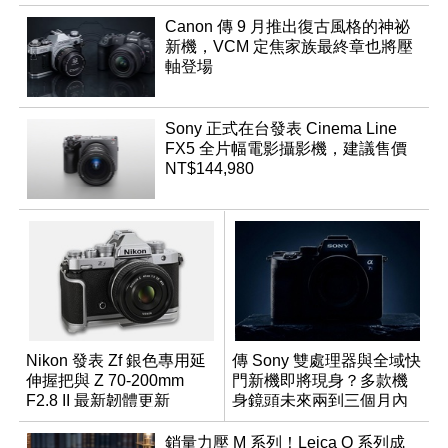
Canon 傳 9 月推出復古風格的神祕
新機，VCM 定焦家族最終章也將壓
軸登場
Sony 正式在台發表 Cinema Line
FX5 全片幅電影攝影機，建議售價
NT$144,980
Nikon 發表 Zf 銀色專用延
傳 Sony 雙處理器與全域快
伸握把與 Z 70-200mm
門新機即將現身？多款機
F2.8 II 最新韌體更新
身鏡頭未來兩到三個月內
有望登場
銷量力壓 M 系列！Leica Q 系列成