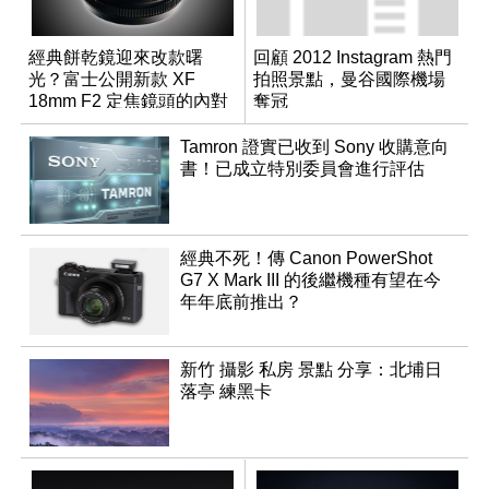
經典餅乾鏡迎來改款曙
回顧 2012 Instagram 熱門
光？富士公開新款 XF
拍照景點，曼谷國際機場
18mm F2 定焦鏡頭的內對
奪冠
焦專利
Tamron 證實已收到 Sony 收購意向
書！已成立特別委員會進行評估
經典不死！傳 Canon PowerShot
G7 X Mark III 的後繼機種有望在今
年年底前推出？
新竹 攝影 私房 景點 分享：北埔日
落亭 練黑卡