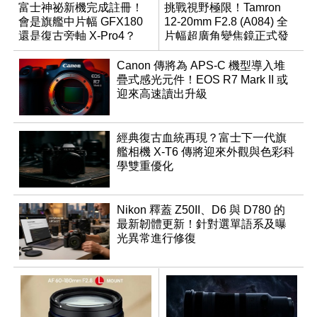
富士神祕新機完成註冊！
挑戰視野極限！Tamron
會是旗艦中片幅 GFX180
12-20mm F2.8 (A084) 全
還是復古旁軸 X-Pro4？
片幅超廣角變焦鏡正式發
表
Canon 傳將為 APS-C 機型導入堆
疊式感光元件！EOS R7 Mark II 或
迎來高速讀出升級
經典復古血統再現？富士下一代旗
艦相機 X-T6 傳將迎來外觀與色彩科
學雙重優化
Nikon 釋蓋 Z50II、D6 與 D780 的
最新韌體更新！針對選單語系及曝
光異常進行修復