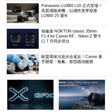
Panasonic LUMIX L10 正式登場！
高質感隨身機，以感性美學迎接
LUMIX 25 週年
福倫達 NOKTON classic 35mm
F1.4 for Canon RF、Nikon Z 雙卡
口 7 月同步登台
歐盟環保法規步步逼近！Canon 著
手開發「無氟」新型鏡頭鍍膜