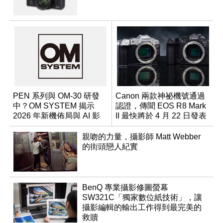
PEN 系列與 OM-30 研發
Canon 兩款神祕機號通過
中？OM SYSTEM 揭示
認證，傳聞 EOS R8 Mark
2026 年新機佈局與 AI 影
II 最快將於 4 月 22 日發表
像藍圖
親吻的力量，攝影師 Matt Webber
的街頭戀人紀實
BenQ 專業攝影修圖螢幕
SW321C「獨家數位紙技術」，讓
攝影編輯的輸出工作得到最完美的
救贖