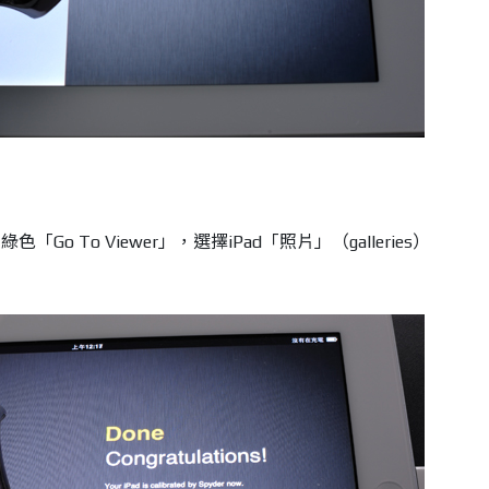
o To Viewer」，選擇iPad「照片」（galleries）