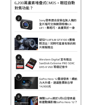
6,200萬畫素堆疊式CMOS + 眼控自動
對焦功能？
2
Sony發表適合安裝在無人機的
全片幅可交換鏡頭相機ILX-
LR1，集輕巧、高畫質於一身
3
疑似FUJIFILM GFX100 II實機
照流出！同時可能會有新的軟
片模擬推出
4
Western Digital 宣布推出
SanDisk Extreme PRO SDXC
UHS-II V60 等級記憶卡
5
GoPro Hero 12重磅發表！續航
力大升級，建議售價新台幣
14,900元
6
傳聞GoPro將於9月6日發表最
新運動攝影機GoPro Hero 12？