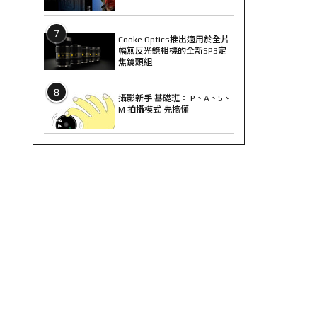
7
Cooke Optics推出適用於全片
幅無反光鏡相機的全新SP3定
焦鏡頭組
8
攝影新手 基礎班： P、A、S、
M 拍攝模式 先搞懂