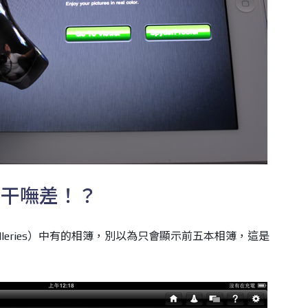
後干嘸差！？
alleries）中有的相簿，別以為只會顯示前五本相簿，這是