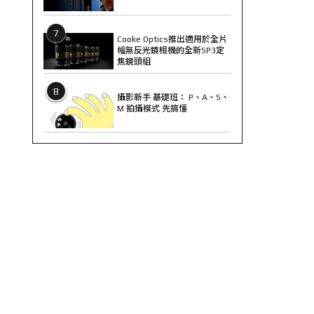
7
Cooke Optics推出適用於全片
幅無反光鏡相機的全新SP3定
焦鏡頭組
8
攝影新手 基礎班： P、A、S、
M 拍攝模式 先搞懂