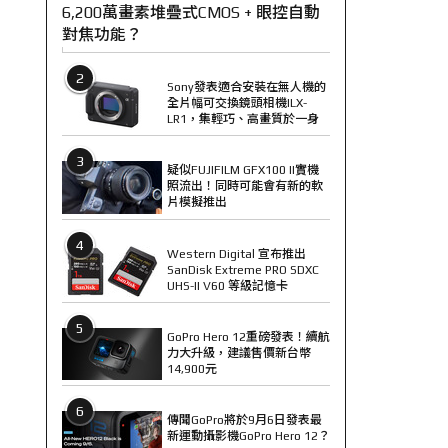
6,200萬畫素堆疊式CMOS + 眼控自動
對焦功能？
2
Sony發表適合安裝在無人機的
全片幅可交換鏡頭相機ILX-
LR1，集輕巧、高畫質於一身
3
疑似FUJIFILM GFX100 II實機
照流出！同時可能會有新的軟
片模擬推出
4
Western Digital 宣布推出
SanDisk Extreme PRO SDXC
UHS-II V60 等級記憶卡
5
GoPro Hero 12重磅發表！續航
力大升級，建議售價新台幣
14,900元
6
傳聞GoPro將於9月6日發表最
新運動攝影機GoPro Hero 12？