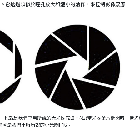
片。它透過類似於瞳孔放大和縮小的動作，來控制影像感應
，也就是我們平常所說的大光圈F2.8。(右)當光圈葉片關閉時，進光
也就是我們平時所說的小光圈F16。