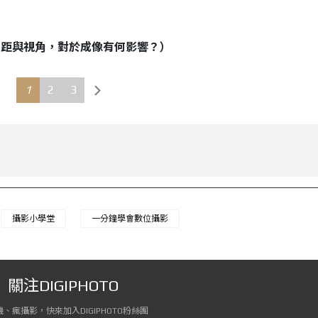
焦距與視角，對於成像有何影響？）
1
2
3
攝影小學堂
一分鐘學會數位攝影
關注DIGIPHOTO
、瘋攝影，快來加入DIGIPHOTO粉絲團