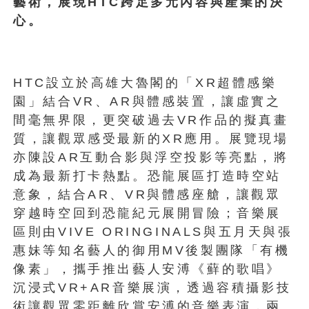
藝術，展現HTC跨足多元內容與產業的決
心。
HTC設立於高雄大魯閣的「XR超體感樂
園」結合VR、AR與體感裝置，讓虛實之
間毫無界限，更突破過去VR作品的擬真畫
質，讓觀眾感受最新的XR應用。展覽現場
亦陳設AR互動合影與浮空投影等亮點，將
成為最新打卡熱點。恐龍展區打造時空站
意象，結合AR、VR與體感座艙，讓觀眾
穿越時空回到恐龍紀元展開冒險；音樂展
區則由VIVE ORINGINALS與五月天與張
惠妹等知名藝人的御用MV後製團隊「有機
像素」，攜手推出藝人安溥《蘚的歌唱》
沉浸式VR+AR音樂展演，透過容積攝影技
術讓觀眾零距離欣賞安溥的音樂表演，兩