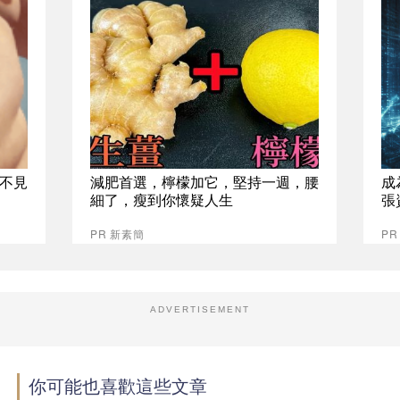
不見
減肥首選，檸檬加它，堅持一週，腰
成
細了，瘦到你懷疑人生
張
PR 新素簡
P
ADVERTISEMENT
你可能也喜歡這些文章