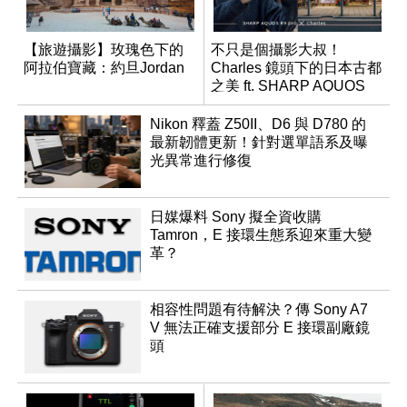
【旅遊攝影】玫瑰色下的
不只是個攝影大叔！
阿拉伯寶藏：約旦Jordan
Charles 鏡頭下的日本古都
之美 ft. SHARP AQUOS
R9 pro
Nikon 釋蓋 Z50II、D6 與 D780 的
最新韌體更新！針對選單語系及曝
光異常進行修復
日媒爆料 Sony 擬全資收購
Tamron，E 接環生態系迎來重大變
革？
相容性問題有待解決？傳 Sony A7
V 無法正確支援部分 E 接環副廠鏡
頭