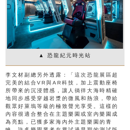
▲ 恐龍紀元時光站
李文材副總另外透露：「這次恐龍展區超
完美的結合VR與AR科技，加上震動座椅
所帶來的沉浸體感，讓人徜徉大海時精確
地同步感受穿越岩漿的微風和熱浪，帶給
觀眾好萊塢等級的極致聲光享受。這樣的
內容很適合整合在主題樂園或室內樂園成
為亮點，已獲多家海內外主題樂園的青
睞。許多樂園業者在嘗試過早期的測試版