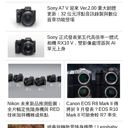
Sony A7 V 迎來 Ver.2.00 重大韌體
更新：32 位元浮點音訊錄製與數位
簽章功能登場
Sony 正式發表第五代高倍率一體式
相機 RX10 V，雙影像處理器與 AI
單元上身
Nikon 未來新品推測藍圖：
Canon EOS R8 Mark II 傳
全片幅定焦隨身機與 RED
將於 9 月發表？EOS R10
技術加持機種成焦點
Mark II 可能會較 R7 率先
推出
經典旋轉散景隨身攜帶！Lensbaby