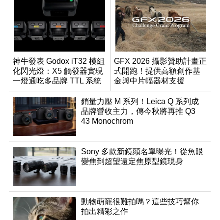
神牛發表 Godox iT32 模組
GFX 2026 攝影贊助計畫正
化閃光燈：X5 觸發器實現
式開跑！提供高額創作基
一燈通吃多品牌 TTL 系統
金與中片幅器材支援
銷量力壓 M 系列！Leica Q 系列成
品牌營收主力，傳今秋將再推 Q3
43 Monochrom
Sony 多款新鏡頭名單曝光！從魚眼
變焦到超望遠定焦原型鏡現身
動物萌寵很難拍嗎？這些技巧幫你
拍出精彩之作