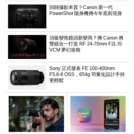
回歸攝影本質？Canon 新一代
PowerShot 隨身機傳今年底前現身
頂級變焦鏡頭新變局？傳 Canon 將
雙鏡合一打造 RF 24-70mm F2L IS
VCM 夢幻規格
Sony 正式發表 FE 100-400mm
F5.6-8 OSS，654g 羽量化設計手持
更輕鬆