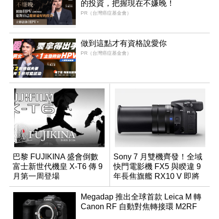
的投資，把握現在不嫌晚！
PR（台灣癌症基金會）
做到這點才有資格說愛你
PR（台灣癌症基金會）
巴黎 FUJIKINA 盛會倒數
Sony 7 月雙機齊發！全域
富士新世代機皇 X-T6 傳 9
快門電影機 FX5 與睽違 9
月第一周登場
年長焦旗艦 RX10 V 即將
登場
Megadap 推出全球首款 Leica M 轉
Canon RF 自動對焦轉接環 M2RF