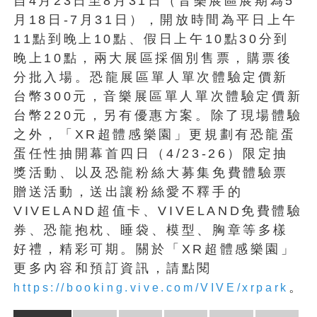
自4月23日至8月31日（音樂展區展期為5
月18日-7月31日），開放時間為平日上午
11點到晚上10點、假日上午10點30分到
晚上10點，兩大展區採個別售票，購票後
分批入場。恐龍展區單人單次體驗定價新
台幣300元，音樂展區單人單次體驗定價新
台幣220元，另有優惠方案。除了現場體驗
之外，「XR超體感樂園」更規劃有恐龍蛋
蛋任性抽開幕首四日（4/23-26）限定抽
獎活動、以及恐龍粉絲大募集免費體驗票
贈送活動，送出讓粉絲愛不釋手的
VIVELAND超值卡、VIVELAND免費體驗
券、恐龍抱枕、睡袋、模型、胸章等多樣
好禮，精彩可期。關於「XR超體感樂園」
更多內容和預訂資訊，請點閱
。
https://booking.vive.com/VIVE/xrpark