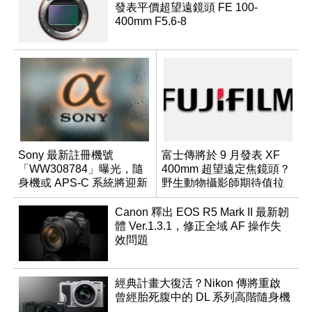
發表平價超望遠鏡頭 FE 100-
400mm F5.6-8
Sony 最新註冊機號
富士傳將於 9 月發表 XF
「WW308784」曝光，隨
400mm 超望遠定焦鏡頭？
身機或 APS-C 系統將迎新
野生動物攝影師期待值拉
成員？
滿
Canon 釋出 EOS R5 Mark II 最新韌
體 Ver.1.3.1，修正全域 AF 操作失
效問題
經典計畫大復活？Nikon 傳將重啟
曾經胎死腹中的 DL 系列高階隨身機