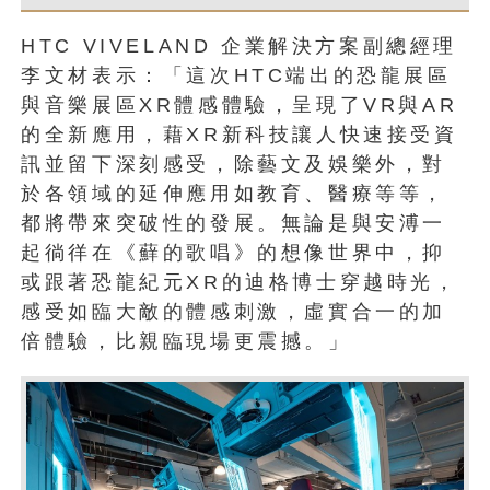
HTC VIVELAND 企業解決方案副總經理
李文材表示：「這次HTC端出的恐龍展區
與音樂展區XR體感體驗，呈現了VR與AR
的全新應用，藉XR新科技讓人快速接受資
訊並留下深刻感受，除藝文及娛樂外，對
於各領域的延伸應用如教育、醫療等等，
都將帶來突破性的發展。無論是與安溥一
起徜徉在《蘚的歌唱》的想像世界中，抑
或跟著恐龍紀元XR的迪格博士穿越時光，
感受如臨大敵的體感刺激，虛實合一的加
倍體驗，比親臨現場更震撼。」