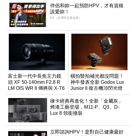
伴侶和妳一起預防HPV，才有資格
說愛妳！
PR（台灣癌症基金會）
富士新一代中長焦主力鏡
橫拍豎拍補光都沒問題！
頭 XF 50-140mm F2.8 R
神牛發表全新 Godox Lux
LM OIS WR II 傳將與 X-T6
Junior II 復古機頂閃光燈
同步亮相
徠卡經典再進化！全新「金屬灰」
烤漆工藝登場，M11-P、Q3、D-
Lux 8 領銜換裝
立即諮詢HPV！是對自己健康最好