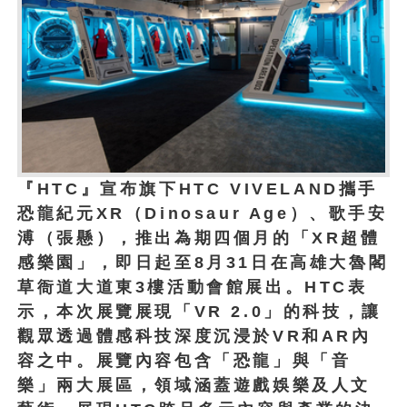
『HTC』宣布旗下HTC VIVELAND攜手
恐龍紀元XR（Dinosaur Age）、歌手安
溥（張懸），推出為期四個月的「XR超體
感樂園」，即日起至8月31日在高雄大魯閣
草衙道大道東3樓活動會館展出。HTC表
示，本次展覽展現「VR 2.0」的科技，讓
觀眾透過體感科技深度沉浸於VR和AR內
容之中。展覽內容包含「恐龍」與「音
樂」兩大展區，領域涵蓋遊戲娛樂及人文