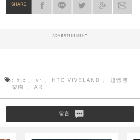
SHARE
ADVERTISEMENT
htc
vr
HTC VIVELAND
超體感
、
、
、
樂園
AR
、
留言