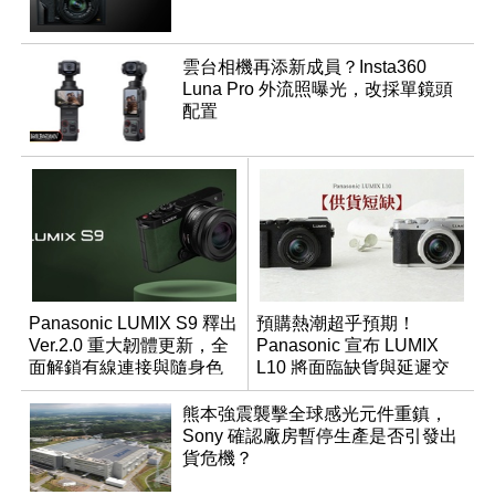
雲台相機再添新成員？Insta360
Luna Pro 外流照曝光，改採單鏡頭
配置
Panasonic LUMIX S9 釋出
預購熱潮超乎預期！
Ver.2.0 重大韌體更新，全
Panasonic 宣布 LUMIX
面解鎖有線連接與隨身色
L10 將面臨缺貨與延遲交
調編輯
貨時間
熊本強震襲擊全球感光元件重鎮，
Sony 確認廠房暫停生產是否引發出
貨危機？