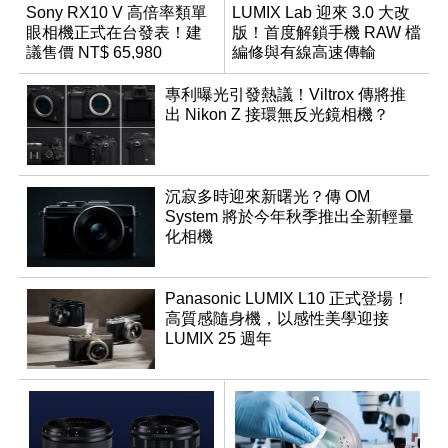
Sony RX10 V 高倍率類單
LUMIX Lab 迎來 3.0 大改
眼相機正式在台發表！建
版！首度解鎖手機 RAW 檔
議售價 NT$ 65,980
編修與有線高速傳輸
專利曝光引發熱議！Viltrox 傳將推
出 Nikon Z 接環無反光鏡相機？
沉寂多時迎來新曙光？傳 OM
System 將於今年秋季推出全新輕量
化相機
Panasonic LUMIX L10 正式登場！
高質感隨身機，以感性美學迎接
LUMIX 25 週年