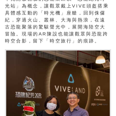
光站」為概念，讓觀眾戴上VIVE頭盔搭乘
具體感互動的「時光機」座艙，回到侏儸
紀，穿過火山、叢林、大海與熱浪，在遠
古恐龍聚落的驚駭聲光中，展開海陸空大
冒險。現場的AR陳設也能讓觀眾與恐龍跨
時空合影，留下「時空旅行」的痕跡。