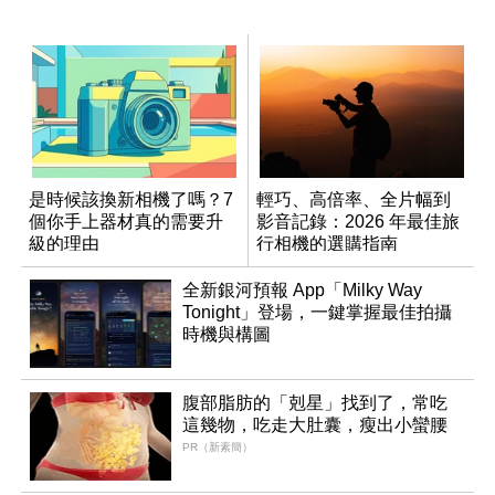
是時候該換新相機了嗎？7
輕巧、高倍率、全片幅到
個你手上器材真的需要升
影音記錄：2026 年最佳旅
級的理由
行相機的選購指南
全新銀河預報 App「Milky Way
Tonight」登場，一鍵掌握最佳拍攝
時機與構圖
腹部脂肪的「剋星」找到了，常吃
這幾物，吃走大肚囊，瘦出小蠻腰
PR（新素簡）