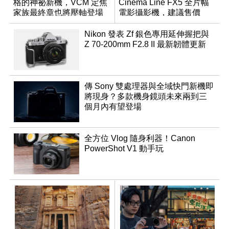
格的神祕新機，VCM 定焦
Cinema Line FX5 全片幅
家族最終章也將壓軸登場
電影攝影機，建議售價
NT$144,980
Nikon 發表 Zf 銀色專用延伸握把與
Z 70-200mm F2.8 II 最新韌體更新
傳 Sony 雙處理器與全域快門新機即
將現身？多款機身鏡頭未來兩到三
個月內有望登場
全方位 Vlog 隨身利器！Canon
PowerShot V1 動手玩