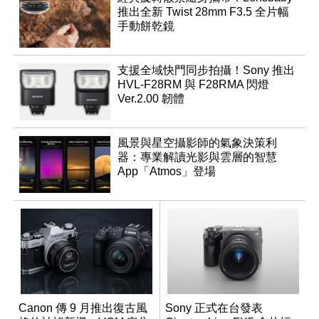
推出全新 Twist 28mm F3.5 全片幅
手動餅乾鏡
支援全域快門同步拍攝！Sony 推出
HVL-F28RM 與 F28RMA 閃燈
Ver.2.00 韌體
風景與星空攝影師的氣象決策利
器：專業解讀光影與雲層的智慧
App「Atmos」登場
Canon 傳 9 月推出復古風
Sony 正式在台發表