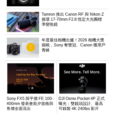
Tamron 推出 Canon RF 與 Nikon Z
接環 17-70mm F2.8 恆定大光圈標
準變焦鏡
年度最佳相機出爐！2026 相機大獎
揭曉，Sony 奪雙冠、Canon 獲用戶
青睞
Sony FX5 與平價 FE 100-
DJI Osmo Pocket 4P 正式
400mm 發表會前夕規格與
曝光：雙鏡頭設計、最高
售價全面流出
可錄製 4K 240fps 影片