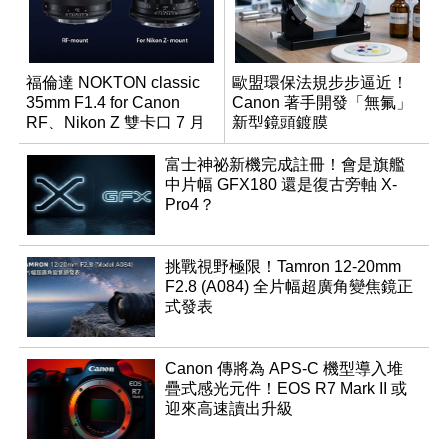
福倫達 NOKTON classic
歐盟環保法規步步逼近！
35mm F1.4 for Canon
Canon 著手開發「無氟」
RF、Nikon Z 雙卡口 7 月
新型鏡頭鍍膜
同步登台
富士神祕新機完成註冊！會是旗艦
中片幅 GFX180 還是復古旁軸 X-
Pro4？
挑戰視野極限！Tamron 12-20mm
F2.8 (A084) 全片幅超廣角變焦鏡正
式發表
Canon 傳將為 APS-C 機型導入堆
疊式感光元件！EOS R7 Mark II 或
迎來高速讀出升級