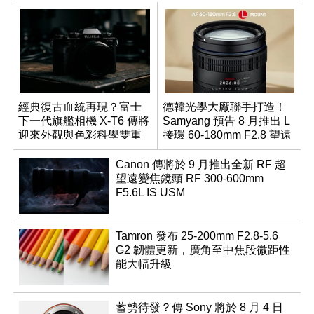
經典復古血統再現？富士
德韓光學大廠聯手打造！
下一代旗艦相機 X-T6 傳將
Samyang 預告 8 月推出 L
迎來外觀與色彩科學雙重
接環 60-180mm F2.8 望遠
優化
變焦鏡
Canon 傳將於 9 月推出全新 RF 超
望遠變焦鏡頭 RF 300-600mm
F5.6L IS USM
Tamron 發布 25-200mm F2.8-5.6
G2 韌體更新，廣角至中焦段微距性
能大幅升級
蓄勢待發？傳 Sony 將於 8 月 4 日