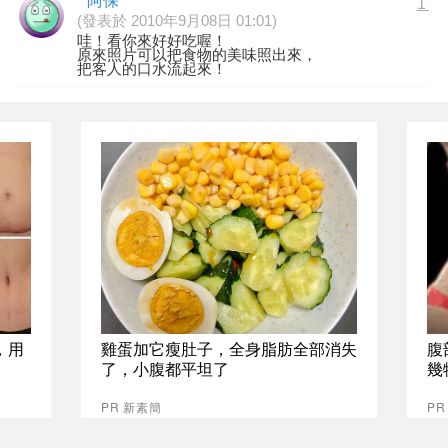
阿保
1
(發表於 2010年9月08日 01:01)
哇！看你來好好吃喔！
原來照片可以把食物的美味照出來，
把客人的口水流起來！
，用
雞蛋加它瘦肚子，全身脂肪全部消失
腹
了，小腹都平坦了
幾
PR 新素簡
PR