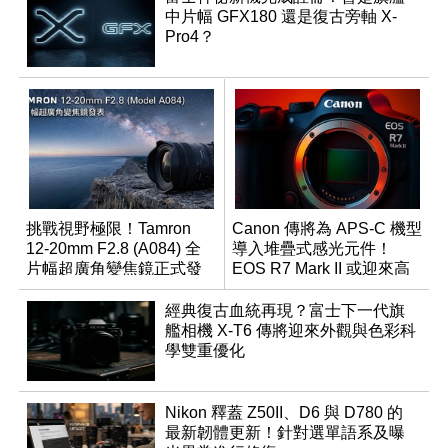
中片幅 GFX180 還是復古旁軸 X-
Pro4？
挑戰視野極限！Tamron
Canon 傳將為 APS-C 機型
12-20mm F2.8 (A084) 全
導入堆疊式感光元件！
片幅超廣角變焦鏡正式發
EOS R7 Mark II 或迎來高
表
速讀出升級
經典復古血統再現？富士下一代旗
艦相機 X-T6 傳將迎來外觀與色彩科
學雙重優化
Nikon 釋蓋 Z50II、D6 與 D780 的
最新韌體更新！針對選單語系及曝