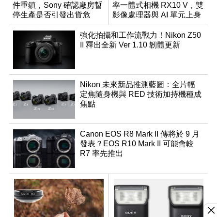
件重鎮，Sony 確認廠房暫
率一體式相機 RX10 V，雙
停生產是否引發出貨危
影像處理器與 AI 單元上身
機？
強化拍攝和工作流戰力！Nikon Z50
II 釋出全新 Ver 1.10 韌體更新
Nikon 未來新品推測藍圖：全片幅
定焦隨身機與 RED 技術加持機種成
焦點
Canon EOS R8 Mark II 傳將於 9 月
發表？EOS R10 Mark II 可能會較
R7 率先推出