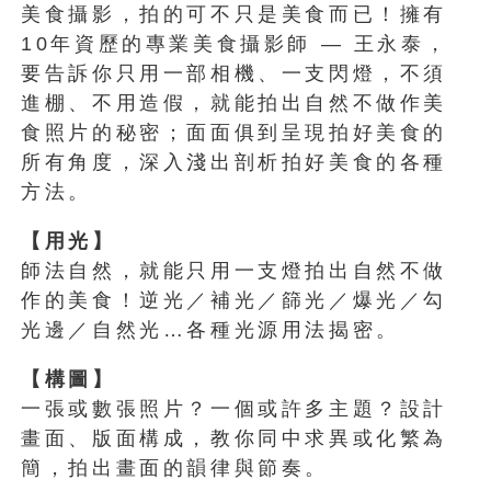
美食攝影，拍的可不只是美食而已！擁有
10年資歷的專業美食攝影師 — 王永泰，
要告訴你只用一部相機、一支閃燈，不須
進棚、不用造假，就能拍出自然不做作美
食照片的秘密；面面俱到呈現拍好美食的
所有角度，深入淺出剖析拍好美食的各種
方法。
【用光】
師法自然，就能只用一支燈拍出自然不做
作的美食！逆光／補光／篩光／爆光／勾
光邊／自然光…各種光源用法揭密。
【構圖】
一張或數張照片？一個或許多主題？設計
畫面、版面構成，教你同中求異或化繁為
簡，拍出畫面的韻律與節奏。