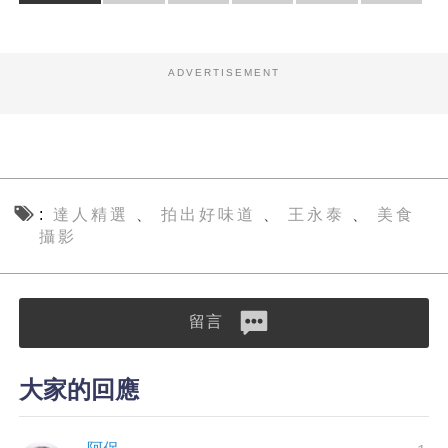
ADVERTISEMENT
達人精選
拍出好味道
王永泰
美食
、
、
、
攝影
留言
大家的回應