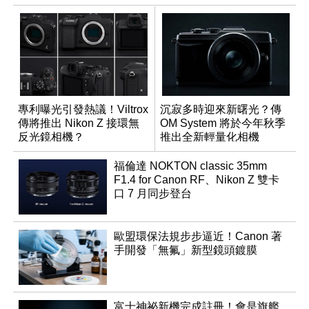
專利曝光引發熱議！Viltrox
沉寂多時迎來新曙光？傳
傳將推出 Nikon Z 接環無
OM System 將於今年秋季
反光鏡相機？
推出全新輕量化相機
福倫達 NOKTON classic 35mm
F1.4 for Canon RF、Nikon Z 雙卡
口 7 月同步登台
歐盟環保法規步步逼近！Canon 著
手開發「無氟」新型鏡頭鍍膜
富士神祕新機完成註冊！會是旗艦