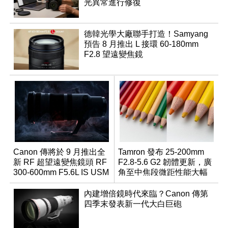
光異常進行修復
德韓光學大廠聯手打造！Samyang
預告 8 月推出 L 接環 60-180mm
F2.8 望遠變焦鏡
Canon 傳將於 9 月推出全
Tamron 發布 25-200mm
新 RF 超望遠變焦鏡頭 RF
F2.8-5.6 G2 韌體更新，廣
300-600mm F5.6L IS USM
角至中焦段微距性能大幅
升級
內建增倍鏡時代來臨？Canon 傳第
四季末發表新一代大白巨砲