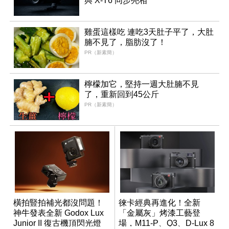
與 X-T6 同步亮相
雞蛋這樣吃 連吃3天肚子平了，大肚
腩不見了，脂肪沒了！
PR（新素簡）
檸檬加它，堅持一週大肚腩不見
了，重新回到45公斤
PR（新素簡）
橫拍豎拍補光都沒問題！
徠卡經典再進化！全新
神牛發表全新 Godox Lux
「金屬灰」烤漆工藝登
Junior II 復古機頂閃光燈
場，M11-P、Q3、D-Lux 8