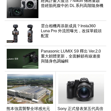
經典計畫大復活？Nikon 傳將重啟
曾經胎死腹中的 DL 系列高階隨身機
雲台相機再添新成員？Insta360
Luna Pro 外流照曝光，改採單鏡頭
配置
Panasonic LUMIX S9 釋出 Ver.2.0
重大韌體更新，全面解鎖有線連接
與隨身色調編輯
熊本強震襲擊全球感光元
Sony 正式發表第五代高倍