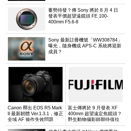
蓄勢待發？傳 Sony 將於 8 月 4 日
發表平價超望遠鏡頭 FE 100-
400mm F5.6-8
Sony 最新註冊機號「WW308784」
曝光，隨身機或 APS-C 系統將迎新
成員？
Canon 釋出 EOS R5 Mark
富士傳將於 9 月發表 XF
II 最新韌體 Ver.1.3.1，修正
400mm 超望遠定焦鏡頭？
全域 AF 操作失效問題
野生動物攝影師期待值拉
滿