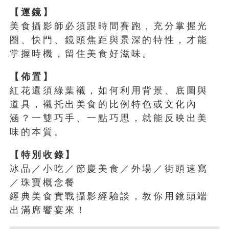
【運鏡】
美食攝影師必須跟時間賽跑，充分掌握光
圈、快門、鏡頭焦距與景深的特性，才能
掌握時機，留住美食好滋味。
【佈置】
紅花還須綠葉襯，如何利用背景、底圖與
道具，襯托出美食的比例特色或文化內
涵？一雙巧手、一點巧思，就能反映出美
味的本質。
【特別收錄】
冰品／小吃／節慶美食／外場／街頭速寫
／珠寶概念餐
經典美食實戰攝影經驗談，教你用鏡頭端
出滿席饗宴來！