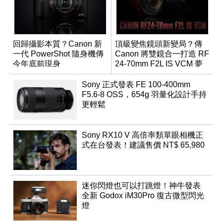
回歸攝影本質？Canon 新
頂級變焦鏡頭新變局？傳
一代 PowerShot 隨身機傳
Canon 將雙鏡合一打造 RF
今年底前現身
24-70mm F2L IS VCM 夢
幻規格
Sony 正式發表 FE 100-400mm
F5.6-8 OSS，654g 羽量化設計手持
更輕鬆
Sony RX10 V 高倍率類單眼相機正
式在台發表！建議售價 NT$ 65,980
迷你閃燈也可以打跳燈！神牛發表
全新 Godox iM30Pro 復古微型閃光
燈