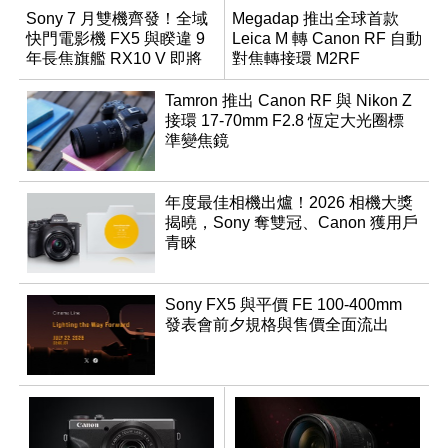
Sony 7 月雙機齊發！全域
Megadap 推出全球首款
快門電影機 FX5 與睽違 9
Leica M 轉 Canon RF 自動
年長焦旗艦 RX10 V 即將
對焦轉接環 M2RF
登場
Tamron 推出 Canon RF 與 Nikon Z
接環 17-70mm F2.8 恆定大光圈標
準變焦鏡
年度最佳相機出爐！2026 相機大獎
揭曉，Sony 奪雙冠、Canon 獲用戶
青睞
Sony FX5 與平價 FE 100-400mm
發表會前夕規格與售價全面流出