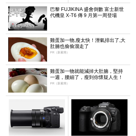
領銜換裝
巴黎 FUJIKINA 盛會倒數 富士新世
代機皇 X-T6 傳 9 月第一周登場
雞蛋加一物,瘦太快！溼氣排出了,大
肚腩也偷偷溜走了
PR（新素簡）
雞蛋加一物就能減掉大肚腩，堅持
一週，腰細了，瘦到你懷疑人生！
PR（新素簡）