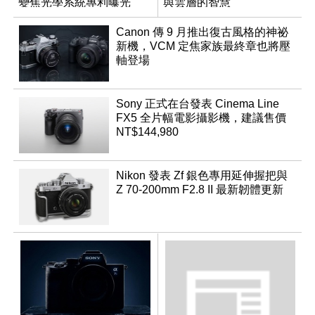
變焦光學系統專利曝光
與雲層的智慧
App「Atmos」登場
Canon 傳 9 月推出復古風格的神祕
新機，VCM 定焦家族最終章也將壓
軸登場
Sony 正式在台發表 Cinema Line
FX5 全片幅電影攝影機，建議售價
NT$144,980
Nikon 發表 Zf 銀色專用延伸握把與
Z 70-200mm F2.8 II 最新韌體更新