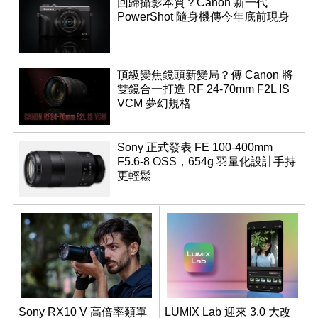
回歸攝影本質？Canon 新一代
PowerShot 隨身機傳今年底前現身
頂級變焦鏡頭新變局？傳 Canon 將
雙鏡合一打造 RF 24-70mm F2L IS
VCM 夢幻規格
Sony 正式發表 FE 100-400mm
F5.6-8 OSS，654g 羽量化設計手持
更輕鬆
Sony RX10 V 高倍率類單
LUMIX Lab 迎來 3.0 大改