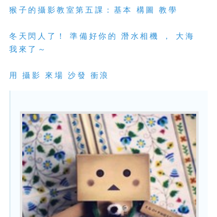
猴子的攝影教室第五課：基本 構圖 教學
冬天閃人了！ 準備好你的 潛水相機 ， 大海
我來了～
用 攝影 來場 沙發 衝浪