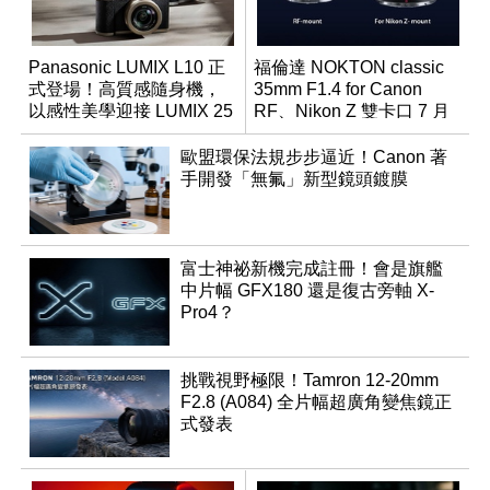
Panasonic LUMIX L10 正
福倫達 NOKTON classic
式登場！高質感隨身機，
35mm F1.4 for Canon
以感性美學迎接 LUMIX 25
RF、Nikon Z 雙卡口 7 月
週年
同步登台
歐盟環保法規步步逼近！Canon 著
手開發「無氟」新型鏡頭鍍膜
富士神祕新機完成註冊！會是旗艦
中片幅 GFX180 還是復古旁軸 X-
Pro4？
挑戰視野極限！Tamron 12-20mm
F2.8 (A084) 全片幅超廣角變焦鏡正
式發表