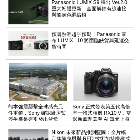
Panasonic LUMIX S9 釋出 Ver.2.0
重大韌體更新，全面解鎖有線連接
與隨身色調編輯
預購熱潮超乎預期！Panasonic 宣
布 LUMIX L10 將面臨缺貨與延遲交
貨時間
熊本強震襲擊全球感光元
Sony 正式發表第五代高倍
件重鎮，Sony 確認廠房暫
率一體式相機 RX10 V，雙
停生產是否引發出貨危
影像處理器與 AI 單元上身
機？
Nikon 未來新品推測藍圖：全片幅
定焦隨身機與 RED 技術加持機種成