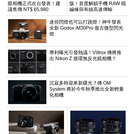
眼相機正式在台發表！建
版！首度解鎖手機 RAW 檔
議售價 NT$ 65,980
編修與有線高速傳輸
迷你閃燈也可以打跳燈！神牛發表
全新 Godox iM30Pro 復古微型閃光
燈
專利曝光引發熱議！Viltrox 傳將推
出 Nikon Z 接環無反光鏡相機？
沉寂多時迎來新曙光？傳 OM
System 將於今年秋季推出全新輕量
化相機