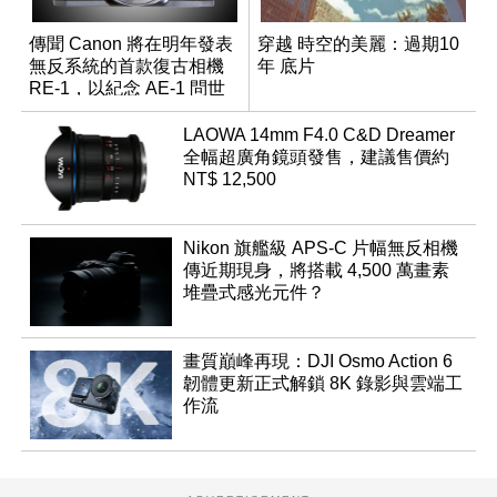
傳聞 Canon 將在明年發表
穿越 時空的美麗：過期10
無反系統的首款復古相機
年 底片
RE-1，以紀念 AE-1 問世
50 週年
LAOWA 14mm F4.0 C&D Dreamer
全幅超廣角鏡頭發售，建議售價約
NT$ 12,500
Nikon 旗艦級 APS-C 片幅無反相機
傳近期現身，將搭載 4,500 萬畫素
堆疊式感光元件？
畫質巔峰再現：DJI Osmo Action 6
韌體更新正式解鎖 8K 錄影與雲端工
作流