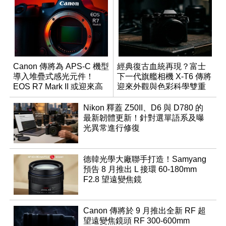
Canon 傳將為 APS-C 機型
經典復古血統再現？富士
導入堆疊式感光元件！
下一代旗艦相機 X-T6 傳將
EOS R7 Mark II 或迎來高
迎來外觀與色彩科學雙重
速讀出升級
優化
Nikon 釋蓋 Z50II、D6 與 D780 的
最新韌體更新！針對選單語系及曝
光異常進行修復
德韓光學大廠聯手打造！Samyang
預告 8 月推出 L 接環 60-180mm
F2.8 望遠變焦鏡
Canon 傳將於 9 月推出全新 RF 超
望遠變焦鏡頭 RF 300-600mm