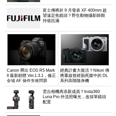
富士傳將於 9 月發表 XF 400mm 超
望遠定焦鏡頭？野生動物攝影師期
待值拉滿
Canon 釋出 EOS R5 Mark
經典計畫大復活？Nikon 傳
II 最新韌體 Ver.1.3.1，修正
將重啟曾經胎死腹中的 DL
全域 AF 操作失效問題
系列高階隨身機
雲台相機再添新成員？Insta360
Luna Pro 外流照曝光，改採單鏡頭
配置