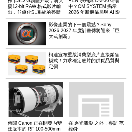
徠卡SL2-S韌體升級，將支
PEN 系列與 OM-30 研發
援12-bit RAW 格式影片輸
中？OM SYSTEM 揭示
出，並優化SL系統的整體
2026 年新機佈局與 AI 影
性能
像藍圖
影像產業的下一個震撼？Sony
2026-2027 年度計畫傳將迎來「巨
大式創新」
柯達宣布重啟消費型底片直接銷售
模式！力求穩定底片的供貨品質與
定價
傳聞 Canon 正在開發內變
在 逐光獵影 之外，專訪 范
焦版本的 RF 100-500mm
毅舜