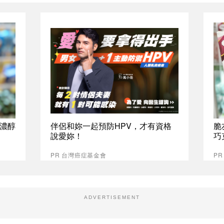
%濃醇
伴侶和妳一起預防HPV，才有資格
脆
說愛妳！
巧
PR 台灣癌症基金會
P
ADVERTISEMENT