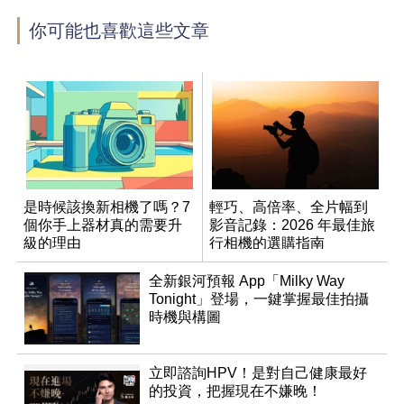
你可能也喜歡這些文章
是時候該換新相機了嗎？7
輕巧、高倍率、全片幅到
個你手上器材真的需要升
影音記錄：2026 年最佳旅
級的理由
行相機的選購指南
全新銀河預報 App「Milky Way
Tonight」登場，一鍵掌握最佳拍攝
時機與構圖
立即諮詢HPV！是對自己健康最好
的投資，把握現在不嫌晚！