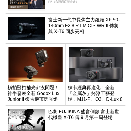
PR（台灣癌症基金會）
富士新一代中長焦主力鏡頭 XF 50-
140mm F2.8 R LM OIS WR II 傳將
與 X-T6 同步亮相
橫拍豎拍補光都沒問題！
徠卡經典再進化！全新
神牛發表全新 Godox Lux
「金屬灰」烤漆工藝登
Junior II 復古機頂閃光燈
場，M11-P、Q3、D-Lux 8
領銜換裝
巴黎 FUJIKINA 盛會倒數 富士新世
代機皇 X-T6 傳 9 月第一周登場