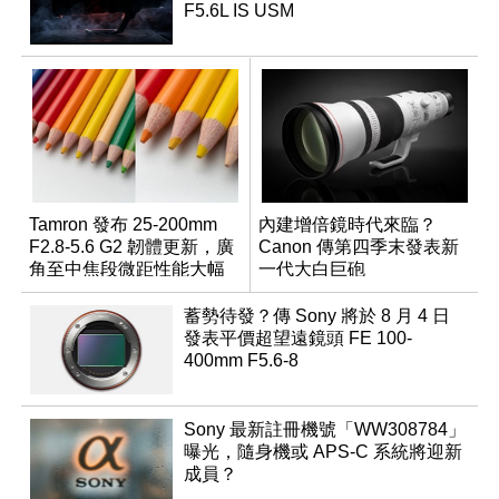
F5.6L IS USM
Tamron 發布 25-200mm
內建增倍鏡時代來臨？
F2.8-5.6 G2 韌體更新，廣
Canon 傳第四季末發表新
角至中焦段微距性能大幅
一代大白巨砲
升級
蓄勢待發？傳 Sony 將於 8 月 4 日
發表平價超望遠鏡頭 FE 100-
400mm F5.6-8
Sony 最新註冊機號「WW308784」
曝光，隨身機或 APS-C 系統將迎新
成員？