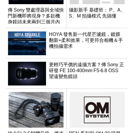
傳 Sony 雙處理器與全域快
攝影新手 基礎班： P、A、
門新機即將現身？多款機
S、M 拍攝模式 先搞懂
身鏡頭未來兩到三個月內
有望登場
HOYA 發售新一代星芒濾鏡，鍍膜
翻新+柔和效果，可更符合相機＆手
機拍攝需求
更輕巧平價的遠攝方案？傳 Sony 正
研發 FE 100-400mm F5-6.8 OSS
望遠變焦鏡頭