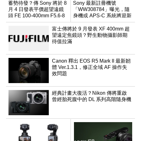
蓄勢待發？傳 Sony 將於 8
Sony 最新註冊機號
月 4 日發表平價超望遠鏡
「WW308784」曝光，隨
頭 FE 100-400mm F5.6-8
身機或 APS-C 系統將迎新
成員？
富士傳將於 9 月發表 XF 400mm 超
望遠定焦鏡頭？野生動物攝影師期
待值拉滿
Canon 釋出 EOS R5 Mark II 最新韌
體 Ver.1.3.1，修正全域 AF 操作失
效問題
經典計畫大復活？Nikon 傳將重啟
曾經胎死腹中的 DL 系列高階隨身機