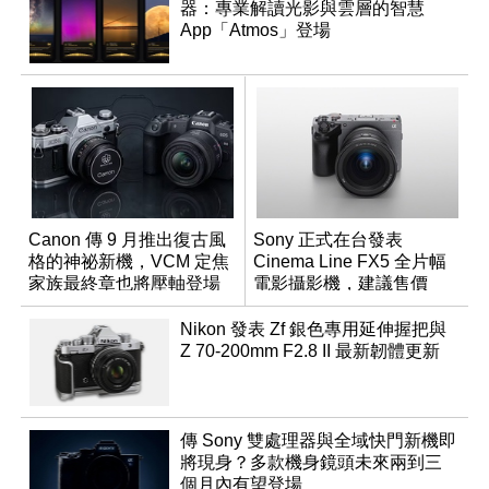
器：專業解讀光影與雲層的智慧
App「Atmos」登場
Canon 傳 9 月推出復古風
Sony 正式在台發表
格的神祕新機，VCM 定焦
Cinema Line FX5 全片幅
家族最終章也將壓軸登場
電影攝影機，建議售價
NT$144,980
Nikon 發表 Zf 銀色專用延伸握把與
Z 70-200mm F2.8 II 最新韌體更新
傳 Sony 雙處理器與全域快門新機即
將現身？多款機身鏡頭未來兩到三
個月內有望登場