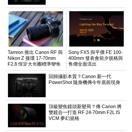
Tamron 推出 Canon RF 與
Sony FX5 與平價 FE 100-
Nikon Z 接環 17-70mm
400mm 發表會前夕規格與
F2.8 恆定大光圈標準變焦
售價全面流出
鏡
回歸攝影本質？Canon 新一代
PowerShot 隨身機傳今年底前現身
頂級變焦鏡頭新變局？傳 Canon 將
雙鏡合一打造 RF 24-70mm F2L IS
VCM 夢幻規格