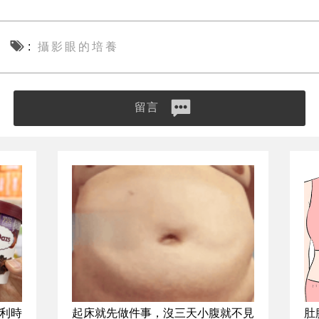
攝影眼的培養
留言
比利時
起床就先做件事，沒三天小腹就不見
肚