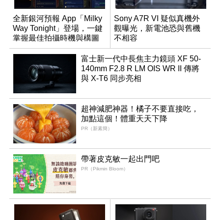
全新銀河預報 App「Milky
Sony A7R VI 疑似真機外
Way Tonight」登場，一鍵
觀曝光，新電池恐與舊機
掌握最佳拍攝時機與構圖
不相容
富士新一代中長焦主力鏡頭 XF 50-
140mm F2.8 R LM OIS WR II 傳將
與 X-T6 同步亮相
超神減肥神器！橘子不要直接吃，
加點這個！體重天天下降
PR（新素簡）
帶著皮克敏一起出門吧
PR（Pikmin Bloom）