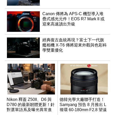
Canon 傳將為 APS-C 機型導入堆
疊式感光元件！EOS R7 Mark II 或
迎來高速讀出升級
經典復古血統再現？富士下一代旗
艦相機 X-T6 傳將迎來外觀與色彩科
學雙重優化
Nikon 釋蓋 Z50II、D6 與
德韓光學大廠聯手打造！
D780 的最新韌體更新！針
Samyang 預告 8 月推出 L
對選單語系及曝光異常進
接環 60-180mm F2.8 望遠
行修復
變焦鏡