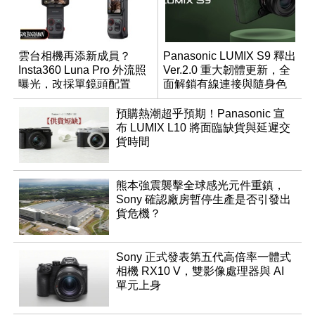
雲台相機再添新成員？
Panasonic LUMIX S9 釋出
Insta360 Luna Pro 外流照
Ver.2.0 重大韌體更新，全
曝光，改採單鏡頭配置
面解鎖有線連接與隨身色
調編輯
預購熱潮超乎預期！Panasonic 宣
布 LUMIX L10 將面臨缺貨與延遲交
貨時間
熊本強震襲擊全球感光元件重鎮，
Sony 確認廠房暫停生產是否引發出
貨危機？
Sony 正式發表第五代高倍率一體式
相機 RX10 V，雙影像處理器與 AI
單元上身