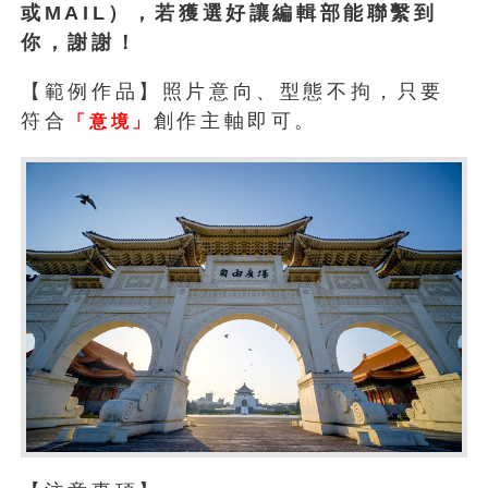
或MAIL），若獲選好讓編輯部能聯繫到
你，謝謝！
【範例作品】照片意向、型態不拘，只要
符合
創作主軸即可。
「
意
境
」