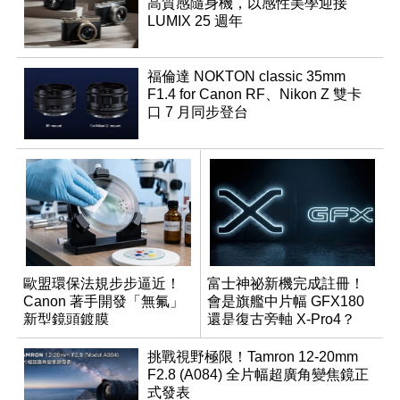
高質感隨身機，以感性美學迎接
LUMIX 25 週年
福倫達 NOKTON classic 35mm
F1.4 for Canon RF、Nikon Z 雙卡
口 7 月同步登台
歐盟環保法規步步逼近！
富士神祕新機完成註冊！
Canon 著手開發「無氟」
會是旗艦中片幅 GFX180
新型鏡頭鍍膜
還是復古旁軸 X-Pro4？
挑戰視野極限！Tamron 12-20mm
F2.8 (A084) 全片幅超廣角變焦鏡正
式發表