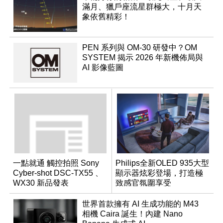
滿月、獵戶座流星群極大，十月天
象依舊精彩！
PEN 系列與 OM-30 研發中？OM
SYSTEM 揭示 2026 年新機佈局與
AI 影像藍圖
一點就通 觸控拍照 Sony
Philips全新OLED 935大型
Cyber-shot DSC-TX55 、
顯示器炫彩登場，打造極
WX30 新品發表
致感官氛圍享受
世界首款擁有 AI 生成功能的 M43
相機 Caira 誕生！內建 Nano