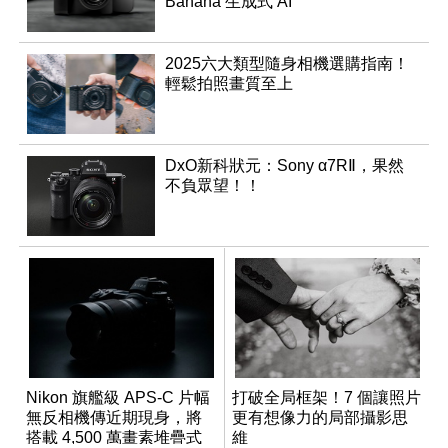
Banana 生成式 AI
2025六大類型隨身相機選購指南！
輕鬆拍照畫質至上
DxO新科狀元：Sony α7RⅡ，果然
不負眾望！！
Nikon 旗艦級 APS-C 片幅
打破全局框架！7 個讓照片
無反相機傳近期現身，將
更有想像力的局部攝影思
搭載 4,500 萬畫素堆疊式
維