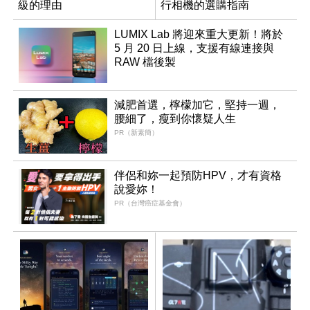
級的理由
行相機的選購指南
LUMIX Lab 將迎來重大更新！將於
5 月 20 日上線，支援有線連接與
RAW 檔後製
減肥首選，檸檬加它，堅持一週，
腰細了，瘦到你懷疑人生
PR（新素簡）
伴侶和妳一起預防HPV，才有資格
說愛妳！
PR（台灣癌症基金會）