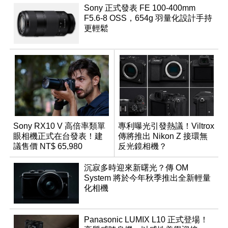
Sony 正式發表 FE 100-400mm
F5.6-8 OSS，654g 羽量化設計手持
更輕鬆
Sony RX10 V 高倍率類單
專利曝光引發熱議！Viltrox
眼相機正式在台發表！建
傳將推出 Nikon Z 接環無
議售價 NT$ 65,980
反光鏡相機？
沉寂多時迎來新曙光？傳 OM
System 將於今年秋季推出全新輕量
化相機
Panasonic LUMIX L10 正式登場！