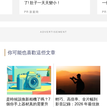
了! 肚子一天天變小！
一
PR 新素簡
PR
ADVERTISEMENT
你可能也喜歡這些文章
是時候該換新相機了嗎？7
輕巧、高倍率、全片幅到
個你手上器材真的需要升
影音記錄：2026 年最佳旅