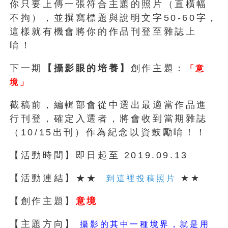
你只要上傳一張符合主題的照片（直橫幅
不拘），並撰寫標題與說明文字50-60字，
這樣就有機會將你的作品刊登至雜誌上
唷！
下一期
【攝影眼的培養】
創作主題：
「意
境」
截稿前，編輯部會從中選出最適當作品進
行刊登，確定入選者，將會收到當期雜誌
（10/15出刊）作為紀念以資鼓勵唷！！
【活動時間】即日起至 2019.09.13
【活動連結】★★
★★
到這裡投稿照片
【創作主題】
意
境
【主題方向】
攝影的其中一種境界，就是用