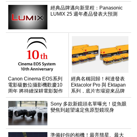
經典品牌邁向新里程：Panasonic
LUMIX 25 週年產品發表大預測
Canon Cinema EOS系列
經典名稱回歸！柯達發表
電影級數位攝影機歡慶10
Ektacolor Pro 與 Ektapan
周年 將持續深耕電影製作
系列，底片市場迎來品牌
與產品開發
重整新局
Sony 多款新鏡頭名單曝光！從魚眼
變焦到超望遠定焦原型鏡現身
準備好你的相機！最亮彗星、最大