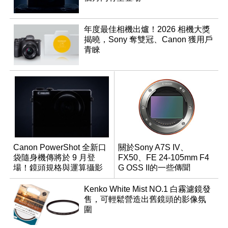
年度最佳相機出爐！2026 相機大獎
揭曉，Sony 奪雙冠、Canon 獲用戶
青睞
Canon PowerShot 全新口
關於Sony A7S IV、
袋隨身機傳將於 9 月登
FX50、FE 24-105mm F4
場！鏡頭規格與運算攝影
G OSS II的一些傳聞
升級成為焦點
Kenko White Mist NO.1 白霧濾鏡發
售，可輕鬆營造出舊鏡頭的影像氛
圍