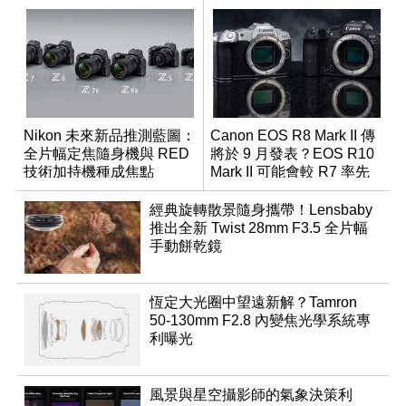
Nikon 未來新品推測藍圖：
Canon EOS R8 Mark II 傳
全片幅定焦隨身機與 RED
將於 9 月發表？EOS R10
技術加持機種成焦點
Mark II 可能會較 R7 率先
推出
經典旋轉散景隨身攜帶！Lensbaby
推出全新 Twist 28mm F3.5 全片幅
手動餅乾鏡
恆定大光圈中望遠新解？Tamron
50-130mm F2.8 內變焦光學系統專
利曝光
風景與星空攝影師的氣象決策利