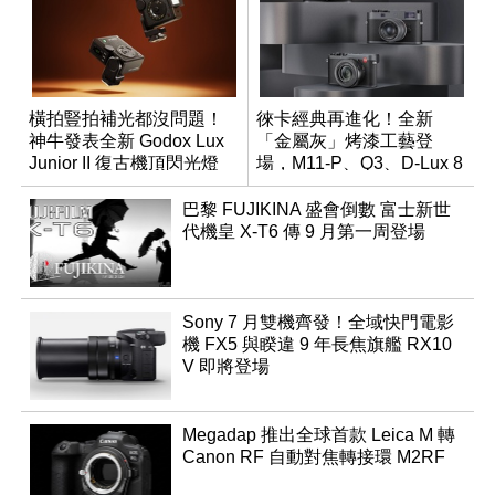
橫拍豎拍補光都沒問題！
徠卡經典再進化！全新
神牛發表全新 Godox Lux
「金屬灰」烤漆工藝登
Junior II 復古機頂閃光燈
場，M11-P、Q3、D-Lux 8
領銜換裝
巴黎 FUJIKINA 盛會倒數 富士新世
代機皇 X-T6 傳 9 月第一周登場
Sony 7 月雙機齊發！全域快門電影
機 FX5 與睽違 9 年長焦旗艦 RX10
V 即將登場
Megadap 推出全球首款 Leica M 轉
Canon RF 自動對焦轉接環 M2RF