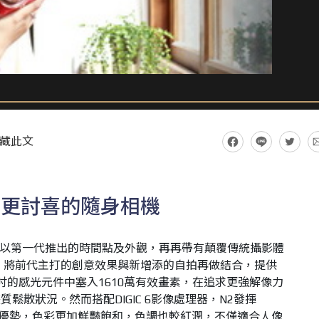
藏此文
人更討喜的隨身相機
N系列產品，以第一代推出的時間點及外觀，再再帶有顛覆傳統攝影體
，將前代主打的創意效果與新增添的自拍再做結合，提供
.3吋的感光元件中塞入1610萬有效畫素，在追求更強解像力
鬆散狀況。然而搭配DIGIC 6影像處理器，N2發揮
上的優勢，色彩更加鮮豔飽和，色調也較紅潤，不僅適合人像