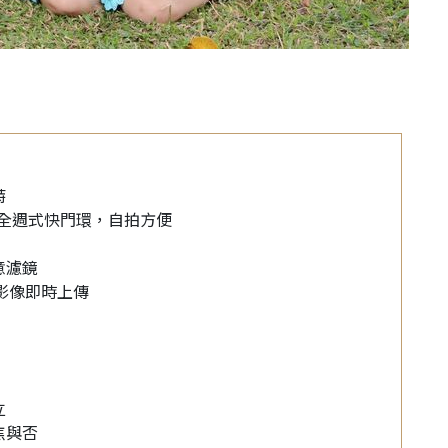
特
0度全週式快門環，自拍方便
意濾鏡
便影像即時上傳
立
焦與否