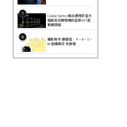
7
Cooke Optics推出適用於全片
幅無反光鏡相機的全新SP3定
焦鏡頭組
8
攝影新手 基礎班： P、A、S、
M 拍攝模式 先搞懂