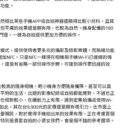
拍功能。
然相比某些手機APP或自拍神器還顯得比較小兒科，且其
但平膚的效果還是頗有用，也較為自然。機身配備的180
快門環，一樣為自拍提供更加方便的操作。
意模式，提供使用者更多元的攝影及錄影樂趣。而無線功能
增加NFC，只是NFC一樣得在相機與手機Wi-Fi已連線的情
說，還是有省略一部份操作步驟，可達到操作更迅速的效
綜合性較高的隨身相機，輕小機身方便隨身攜帶，甚至可以直
，平時的生活、出遊的影像紀錄或自拍都能應對，不過也正
也相對較小，在續航力上有限，遇到密集拍攝或使用Wi-
如此，其在台9,900元的定價還是頗有吸引力，比市面上
還要親民，對於覺得手機拍出來的效果有限，正在考慮買個
，特別是喜愛自拍的小資女孩們，會是個不錯的參考選項。