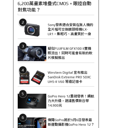
6,200萬畫素堆疊式CMOS + 眼控自動
對焦功能？
2
Sony發表適合安裝在無人機的
全片幅可交換鏡頭相機ILX-
LR1，集輕巧、高畫質於一身
3
疑似FUJIFILM GFX100 II實機
照流出！同時可能會有新的軟
片模擬推出
4
Western Digital 宣布推出
SanDisk Extreme PRO SDXC
UHS-II V60 等級記憶卡
5
GoPro Hero 12重磅發表！續航
力大升級，建議售價新台幣
14,900元
6
傳聞GoPro將於9月6日發表最
新運動攝影機GoPro Hero 12？