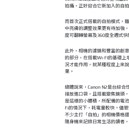
拍攝，正好迎合它新加入的自
而首次正式搭載的自拍模式，雖
中亮膚的調整效果更有待加強，
度可翻轉螢幕及360度全週式
此外，相機的濾鏡和豐富的創
的部分，在搭載Wi-FI的基礎上
況才能作用，就某種程度上來
果。
總體說來，Canon N2是台
接放進口袋，且搭載變焦鏡頭
是這樣的小體積，所配備的電池
Fi的情況下，耗電量較快。儘管
不少主打「自拍」的相機價格
隨身機來記錄日常生活的讀者