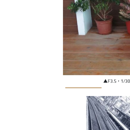
▲F3.5，1/