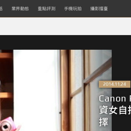
活
業界動態
重點評測
手機玩拍
攝影擂臺
2014.11.24
Canon
資女自
擇