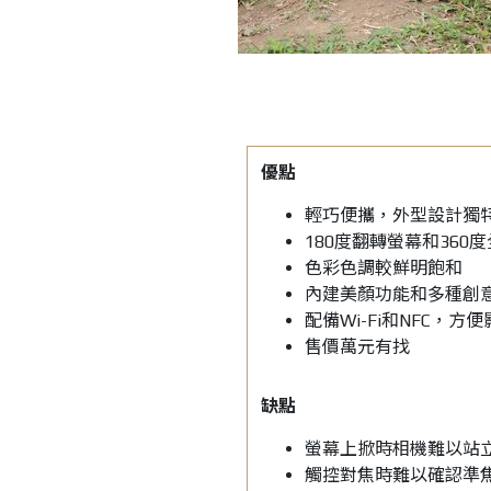
優點
輕巧便攜，外型設計獨
180度翻轉螢幕和36
色彩色調較鮮明飽和
內建美顏功能和多種創
配備Wi-Fi和NFC，方
售價萬元有找
缺點
螢幕上掀時相機難以站
觸控對焦時難以確認準